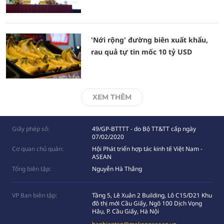
'Nới rộng' đường biên xuất khẩu,
rau quả tự tin mốc 10 tỷ USD
XEM THÊM
Giấy phép số:
49/GP-BTTTT - do Bộ TT&TT cấp ngày
07/02/2020
Cơ quan chủ quản:
Hội Phát triển hợp tác kinh tế Việt Nam -
ASEAN
Tổng biên tập:
Nguyễn Hà Thắng
VP Ban biên tập:
Tầng 5, Lê Xuân 2 Building, Lô C15/D21 Khu
đô thị mới Cầu Giấy, Ngõ 100 Dịch Vọng
Hâụ, P. Cầu Giấy, Hà Nội