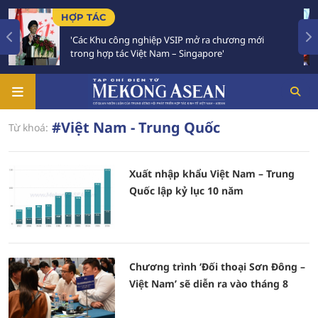
HỢP TÁC
'Các Khu công nghiệp VSIP mở ra chương mới
trong hợp tác Việt Nam – Singapore'
#Việt Nam - Trung Quốc
Từ khoá:
Xuất nhập khẩu Việt Nam – Trung
Quốc lập kỷ lục 10 năm
Chương trình ‘Đối thoại Sơn Đông –
Việt Nam’ sẽ diễn ra vào tháng 8