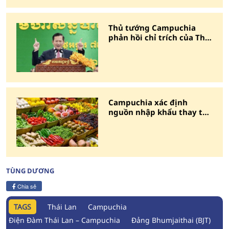
Thủ tướng Campuchia
phản hồi chỉ trích của Thái
Lan về việc dùng Facebook
Campuchia xác định
nguồn nhập khẩu thay thế
rau và trái cây từ Thái Lan
TÙNG DƯƠNG
Chia sẻ
TAGS
Thái Lan
Campuchia
Điện Đàm Thái Lan – Campuchia
Đảng Bhumjaithai (BJT)