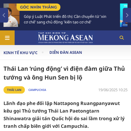
TIÊU ĐIỂM
yển từ 'xin
Bế mạc Hội nghị Ngoại giao 33: Đối ngoạ
hế'
vào giai đoạn hành động mới
DIỄN ĐÀN ASEAN
KINH TẾ KHU VỰC
Thái Lan ‘rúng động’ vì điện đàm giữa Thủ
tướng và ông Hun Sen bị lộ
19/06/2025 10:25
THÁI LAN
CAMPUCHIA
Lãnh đạo phe đối lập Nattapong Ruangpanyawut
kêu gọi Thủ tướng Thái Lan Paetongtarn
Shinawatra giải tán Quốc hội do sai lầm trong xử lý
tranh chấp biên giới với Campuchia.