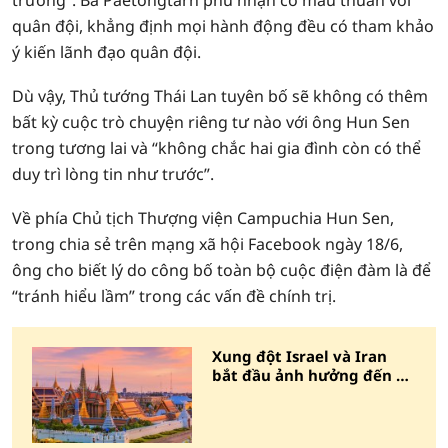
trường”. Bà Paetongtarn phủ nhận có mâu thuẫn với
quân đội, khẳng định mọi hành động đều có tham khảo
ý kiến lãnh đạo quân đội.
Dù vậy, Thủ tướng Thái Lan tuyên bố sẽ không có thêm
bất kỳ cuộc trò chuyện riêng tư nào với ông Hun Sen
trong tương lai và “không chắc hai gia đình còn có thể
duy trì lòng tin như trước”.
Về phía Chủ tịch Thượng viện Campuchia Hun Sen,
trong chia sẻ trên mạng xã hội Facebook ngày 18/6,
ông cho biết lý do công bố toàn bộ cuộc điện đàm là để
“tránh hiểu lầm” trong các vấn đề chính trị.
Xung đột Israel và Iran
bắt đầu ảnh hưởng đến du
lịch Thái Lan