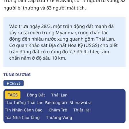
Trung tâm Cấp cứu Y tế Erawan, có 17 người tử vong, 32
người bị thương và 83 người mất tích.
Vào trưa ngày 28/3, một trận động đất mạnh đã
xảy ra tại miền trung Myanmar, rung chấn tác
động đến nhiều nước xung quanh gồm Thái Lan.
Cơ quan Khảo sát Địa chất Hoa Kỳ (USGS) cho biết
trận động đất có cường độ 7,7 độ Richter, tâm
chấn nằm ở độ sâu 10 km.
TÙNG DƯƠNG
Chia sẻ
TAGS
Động Đất
Thái Lan
Thủ Tướng Thái Lan Paetongtarn Shinawatra
Tin Nhắn Cảnh Báo
Chậm Trễ
Thiệt Hại
Tòa Nhà Cao Tầng
Thương Vong