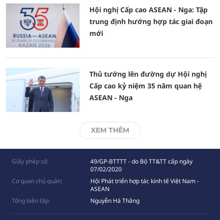
Hội nghị Cấp cao ASEAN - Nga: Tập
trung định hướng hợp tác giai đoạn
mới
Thủ tướng lên đường dự Hội nghị
Cấp cao kỷ niệm 35 năm quan hệ
ASEAN - Nga
XEM THÊM
Giấy phép số:
49/GP-BTTTT - do Bộ TT&TT cấp ngày
07/02/2020
Cơ quan chủ quản:
Hội Phát triển hợp tác kinh tế Việt Nam -
ASEAN
Tổng biên tập:
Nguyễn Hà Thắng