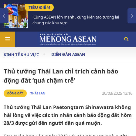
TIÊU ĐIỂM
, cùng kiến tạo tương lai
59 năm ASEAN: Giữ vững đ
tương lai
DIỄN ĐÀN ASEAN
KINH TẾ KHU VỰC
Thủ tướng Thái Lan chỉ trích cảnh báo
động đất ‘quá chậm trễ’
30/03/2025 13:16
ĐỘNG ĐẤT
THÁI LAN
Thủ tướng Thái Lan Paetongtarn Shinawatra không
hài lòng về việc các tin nhắn cảnh báo động đất hôm
28/3 được gửi đến người dân quá muộn.