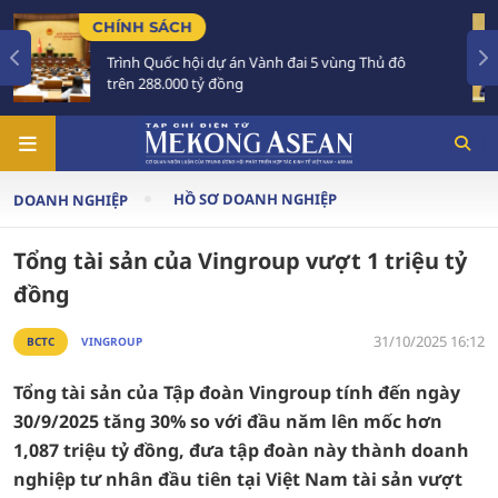
TIÊU ĐIỂM
h đai 5 vùng Thủ đô
Tổng Bí thư, Chủ tịch nước T
Australia và New Zealand
HỒ SƠ DOANH NGHIỆP
DOANH NGHIỆP
Tổng tài sản của Vingroup vượt 1 triệu tỷ
đồng
31/10/2025 16:12
BCTC
VINGROUP
Tổng tài sản của Tập đoàn Vingroup tính đến ngày
30/9/2025 tăng 30% so với đầu năm lên mốc hơn
1,087 triệu tỷ đồng, đưa tập đoàn này thành doanh
nghiệp tư nhân đầu tiên tại Việt Nam tài sản vượt