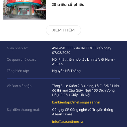
20 triệu cổ phiếu
XEM THÊM
Giấy phép số:
49/GP-BTTTT - do Bộ TT&TT cấp ngày
07/02/2020
Cơ quan chủ quản:
Hội Phát triển hợp tác kinh tế Việt Nam -
ASEAN
Tổng biên tập:
Nguyễn Hà Thắng
VP Ban biên tập:
Tầng 5, Lê Xuân 2 Building, Lô C15/D21 Khu
đô thị mới Cầu Giấy, Ngõ 100 Dịch Vọng
Hâụ, P. Cầu Giấy, Hà Nội
banbientap@mekongasean.vn
Đại diện thương mại:
Công ty CP Công nghệ và Truyền thông
Asean Times
info@aseantimes.vn