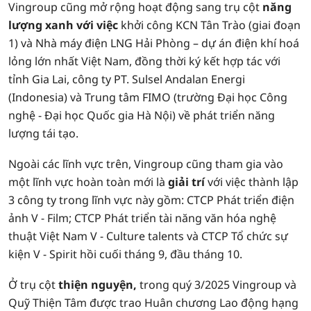
Vingroup cũng mở rộng hoạt động sang trụ cột
năng
lượng xanh với việc
khởi công KCN Tân Trào (giai đoạn
1) và Nhà máy điện LNG Hải Phòng – dự án điện khí hoá
lỏng lớn nhất Việt Nam, đồng thời ký kết hợp tác với
tỉnh Gia Lai, công ty PT. Sulsel Andalan Energi
(Indonesia) và Trung tâm FIMO (trường Đại học Công
nghệ - Đại học Quốc gia Hà Nội) về phát triển năng
lượng tái tạo.
Ngoài các lĩnh vực trên, Vingroup cũng tham gia vào
một lĩnh vực hoàn toàn mới là
giải trí
với việc thành lập
3 công ty trong lĩnh vực này gồm: CTCP Phát triển điện
ảnh V - Film; CTCP Phát triển tài năng văn hóa nghệ
thuật Việt Nam V - Culture talents và CTCP Tổ chức sự
kiện V - Spirit hồi cuối tháng 9, đầu tháng 10.
Ở trụ cột
thiện nguyện,
trong quý 3/2025 Vingroup và
Quỹ Thiện Tâm được trao Huân chương Lao động hạng