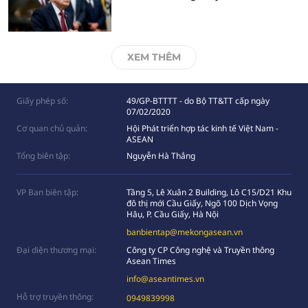
XEM THÊM
Giấy phép số:
49/GP-BTTTT - do Bộ TT&TT cấp ngày
07/02/2020
Cơ quan chủ quản:
Hội Phát triển hợp tác kinh tế Việt Nam -
ASEAN
Tổng biên tập:
Nguyễn Hà Thắng
VP Ban biên tập:
Tầng 5, Lê Xuân 2 Building, Lô C15/D21 Khu
đô thị mới Cầu Giấy, Ngõ 100 Dịch Vọng
Hâụ, P. Cầu Giấy, Hà Nội
banbientap@mekongasean.vn
Đại diện thương mại:
Công ty CP Công nghệ và Truyền thông
Asean Times
info@aseantimes.vn
Hỗ trợ truyền thông:
0949839998