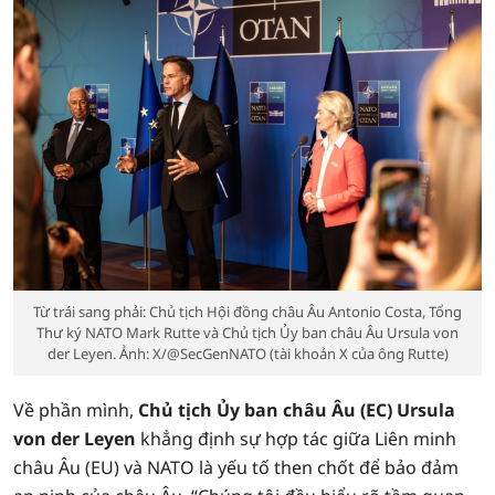
Từ trái sang phải: Chủ tịch Hội đồng châu Âu Antonio Costa, Tổng
Thư ký NATO Mark Rutte và Chủ tịch Ủy ban châu Âu Ursula von
der Leyen. Ảnh: X/@SecGenNATO (tài khoản X của ông Rutte)
Về phần mình,
Chủ tịch Ủy ban châu Âu (EC) Ursula
von der Leyen
khẳng định sự hợp tác giữa Liên minh
châu Âu (EU) và NATO là yếu tố then chốt để bảo đảm