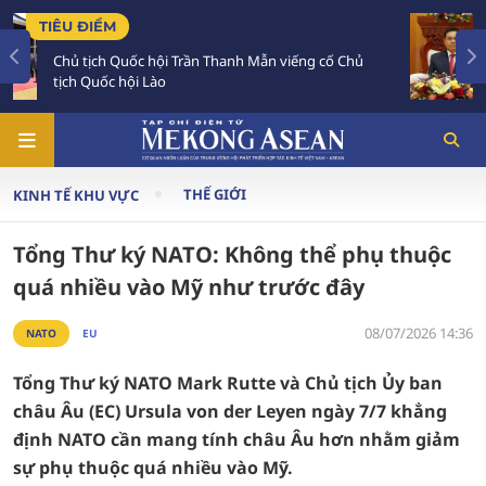
TIÊU ĐIỂM
Chủ
Chủ tịch Quốc hội Lào luôn dành tình cảm sâu
đậm đối với Việt Nam
THẾ GIỚI
KINH TẾ KHU VỰC
Tổng Thư ký NATO: Không thể phụ thuộc
quá nhiều vào Mỹ như trước đây
08/07/2026 14:36
NATO
EU
Tổng Thư ký NATO Mark Rutte và Chủ tịch Ủy ban
châu Âu (EC) Ursula von der Leyen ngày 7/7 khẳng
định NATO cần mang tính châu Âu hơn nhằm giảm
sự phụ thuộc quá nhiều vào Mỹ.