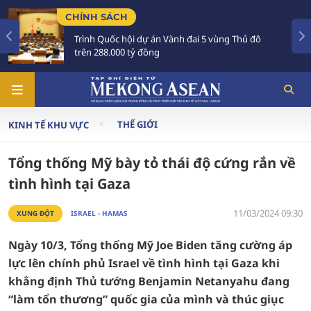
CHÍNH SÁCH
Trình Quốc hội dự án Vành đai 5 vùng Thủ đô
trên 288.000 tỷ đồng
THẾ GIỚI
KINH TẾ KHU VỰC
Tổng thống Mỹ bày tỏ thái độ cứng rắn về
tình hình tại Gaza
11/03/2024 09:30
XUNG ĐỘT
ISRAEL - HAMAS
Ngày 10/3, Tổng thống Mỹ Joe Biden tăng cường áp
lực lên chính phủ Israel về tình hình tại Gaza khi
khẳng định Thủ tướng Benjamin Netanyahu đang
“làm tổn thương” quốc gia của mình và thúc giục