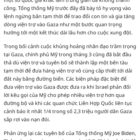
một số quốc gia khác làm trung gian đã không thành
công. Tổng thống Mỹ trước đây đã bày tỏ hy vọng vào
lệnh ngừng bắn tạm thời để trao đổi con tin và gia tăng
dòng viện trợ vào Gaza như một bước quan trọng
hướng tới một kết thúc dài lâu hơn cho cuộc xung đột.
Trong bối cảnh cuộc khủng hoảng nhân đạo trầm trọng
tại Gaza, chính phủ Mỹ trong tháng 3 cũng đã bắt đầu
thả dù viện trợ và tuyên bố sẽ thành lập một bến tàu
tạm thời để đưa hàng viện trợ vô cùng cấp thiết tới dải
đất này bằng đường biển. Các biện pháp đặc biệt để
đưa viện trợ vào Gaza được đưa ra khi Israel phản đối
lời kêu gọi của Mỹ cho phép nhiều viện trợ hơn qua
đường bộ và khi các quan chức Liên Hợp Quốc liên tục
cảnh báo ít nhất 1/4 trong số 2,3 triệu người dân Gaza
sắp rơi vào nạn đói.
Phản ứng lại các tuyên bố của Tổng thống Mỹ Joe Biden,