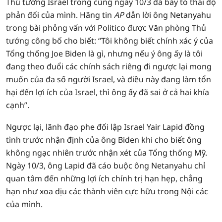
Thủ tướng Israel trong cùng ngày 10/3 đã bày tỏ thái độ
phản đối của mình. Hãng tin
AP
dẫn lời ông Netanyahu
trong bài phỏng vấn với Politico được Văn phòng Thủ
tướng công bố cho biết: “Tôi không biết chính xác ý của
Tổng thống Joe Biden là gì, nhưng nếu ý ông ấy là tôi
đang theo đuổi các chính sách riêng đi ngược lại mong
muốn của đa số người Israel, và điều này đang làm tổn
hại đến lợi ích của Israel, thì ông ấy đã sai ở cả hai khía
cạnh”.
Ngược lại, lãnh đạo phe đối lập Israel Yair Lapid đồng
tình trước nhận định của ông Biden khi cho biết ông
không ngạc nhiên trước nhận xét của Tổng thống Mỹ.
Ngày 10/3, ông Lapid đã cáo buộc ông Netanyahu chỉ
quan tâm đến những lợi ích chính trị hạn hẹp, chẳng
hạn như xoa dịu các thành viên cực hữu trong Nội các
của mình.