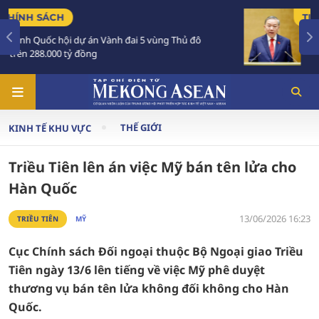
TIÊU ĐIỂM
 đô
Tổng Bí thư, Chủ tịch nước Tô Lâm sắp thăm
Australia và New Zealand
THẾ GIỚI
KINH TẾ KHU VỰC
Triều Tiên lên án việc Mỹ bán tên lửa cho
Hàn Quốc
13/06/2026 16:23
TRIỀU TIÊN
MỸ
Cục Chính sách Đối ngoại thuộc Bộ Ngoại giao Triều
Tiên ngày 13/6 lên tiếng về việc Mỹ phê duyệt
thương vụ bán tên lửa không đối không cho Hàn
Quốc.