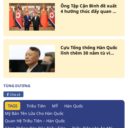
Ông Tập Cận Bình đề xuất
4 hướng thúc đẩy quan hệ
Trung Quốc - Triều Tiên
Cựu Tổng thống Hàn Quốc
lĩnh thêm 30 năm tù vì
UAV xâm nhập Triều Tiên
TÙNG DƯƠNG
Chia sẻ
TAGS
Triều Tiên
MỸ
Hàn Quốc
Mỹ Bán Tên Lửa Cho Hàn Quốc
Quan Hệ Triều Tiên – Hàn Quốc