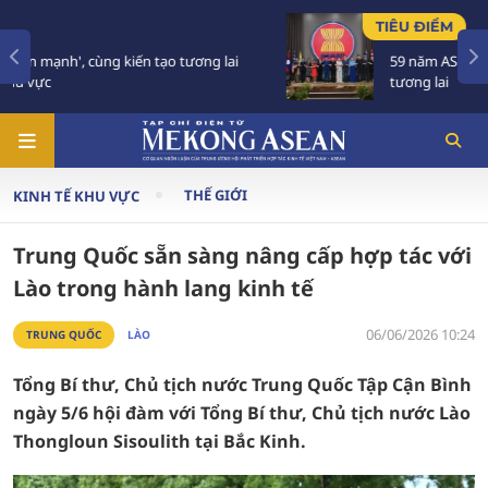
TIÊU ĐIỂM
59 năm ASEAN: Giữ vững đoàn kết, định hình
tương lai
THẾ GIỚI
KINH TẾ KHU VỰC
Trung Quốc sẵn sàng nâng cấp hợp tác với
Lào trong hành lang kinh tế
06/06/2026 10:24
TRUNG QUỐC
LÀO
Tổng Bí thư, Chủ tịch nước Trung Quốc Tập Cận Bình
ngày 5/6 hội đàm với Tổng Bí thư, Chủ tịch nước Lào
Thongloun Sisoulith tại Bắc Kinh.