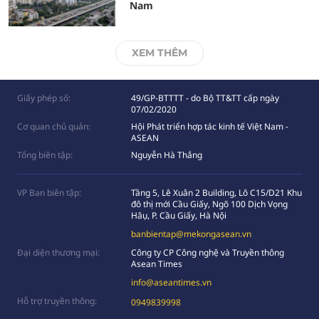
Nam
XEM THÊM
Giấy phép số:
49/GP-BTTTT - do Bộ TT&TT cấp ngày
07/02/2020
Cơ quan chủ quản:
Hội Phát triển hợp tác kinh tế Việt Nam -
ASEAN
Tổng biên tập:
Nguyễn Hà Thắng
VP Ban biên tập:
Tầng 5, Lê Xuân 2 Building, Lô C15/D21 Khu
đô thị mới Cầu Giấy, Ngõ 100 Dịch Vọng
Hâụ, P. Cầu Giấy, Hà Nội
banbientap@mekongasean.vn
Đại diện thương mại:
Công ty CP Công nghệ và Truyền thông
Asean Times
info@aseantimes.vn
Hỗ trợ truyền thông:
0949839998