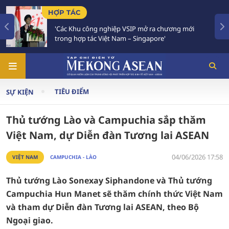
TIÊU ĐIỂM
IP mở ra chương mới
Việt Nam - Thái Lan nhất trí tr
Singapore'
Chiến lược 'Ba kết nối'
TIÊU ĐIỂM
SỰ KIỆN
Thủ tướng Lào và Campuchia sắp thăm
Việt Nam, dự Diễn đàn Tương lai ASEAN
04/06/2026 17:58
VIỆT NAM
CAMPUCHIA - LÀO
Thủ tướng Lào Sonexay Siphandone và Thủ tướng
Campuchia Hun Manet sẽ thăm chính thức Việt Nam
và tham dự Diễn đàn Tương lai ASEAN, theo Bộ
Ngoại giao.