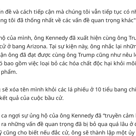
ấn đề và cách tiếp cận mà chúng tôi vẫn tiếp tục có 
húng tôi đã thống nhất về các vấn đề quan trọng khác"
 hộ của mình, ông Kennedy đã xuất hiện cùng ông T
ở bang Arizona. Tại sự kiện này, ông nhắc lại nhữ
thuận ông đã đạt được cùng ông Trump cũng như nêu 
ó bao gồm việc loại bỏ các hóa chất độc hại khỏi mô
c phẩm.
sẽ xóa tên mình khỏi các lá phiếu ở 10 tiểu bang ch
kết quả của cuộc bầu cử.
ca ngợi sự ủng hộ của ông Kennedy đã “truyền cả
 ra những vấn đề quan trọng đã bị bỏ qua quá lâu ở 
ỹ cũng cho biết nếu đắc cử, ông sẽ thành lập một ủy