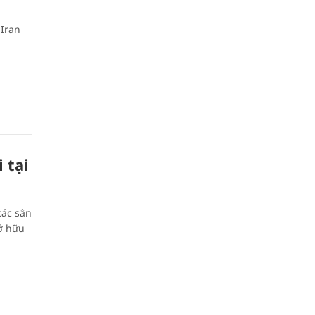
 Iran
 tại
các sân
ở hữu