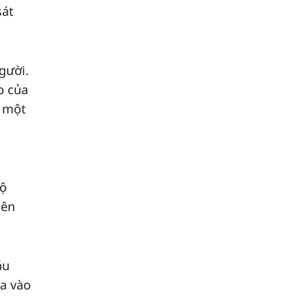
sát
gười.
p của
o một
hộ
iên
áu
ua vào