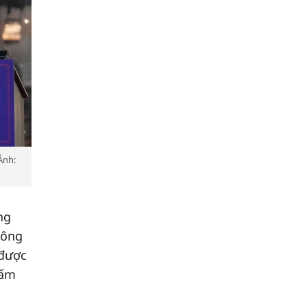
Ảnh:
ông
i ông
 được
hấm