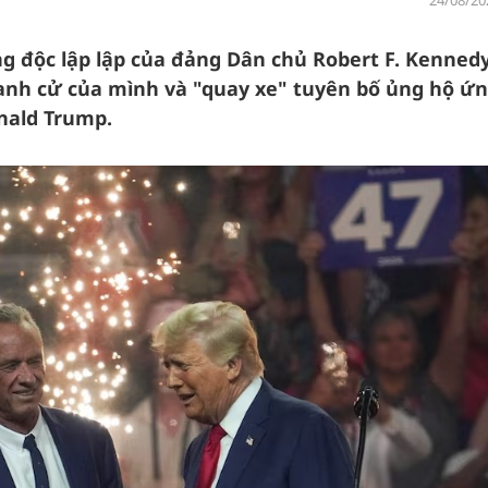
24/08/20
ng độc lập lập của đảng Dân chủ Robert F. Kennedy 
tranh cử của mình và "quay xe" tuyên bố ủng hộ ứ
onald Trump.