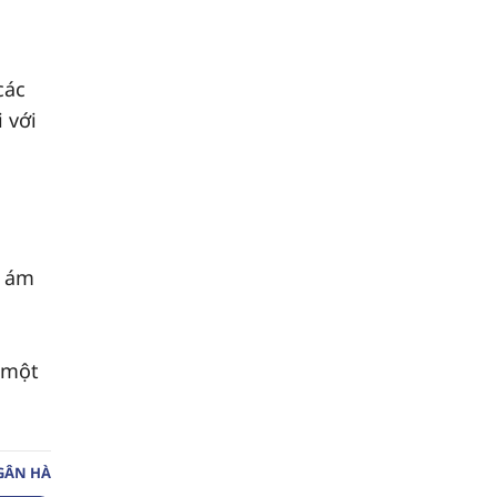
ác
 với
g
 ám
 một
GÂN HÀ