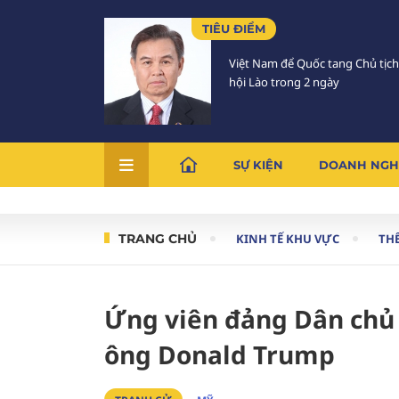
TIÊU ĐIỂM
Việt Nam để Quốc tang Chủ tịc
hội Lào trong 2 ngày
SỰ KIỆN
DOANH NGH
TRANG CHỦ
KINH TẾ KHU VỰC
THẾ
Ứng viên đảng Dân chủ 
ông Donald Trump