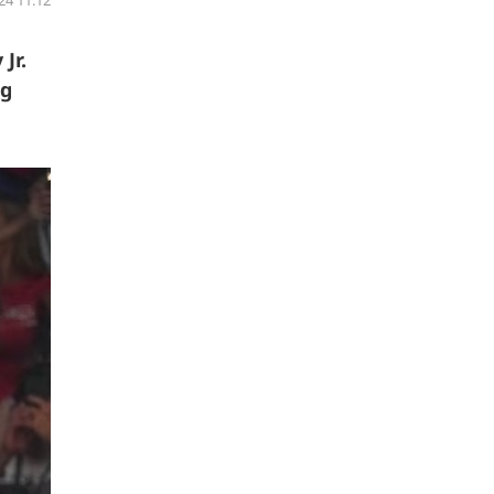
24 11:12
Jr.
ng