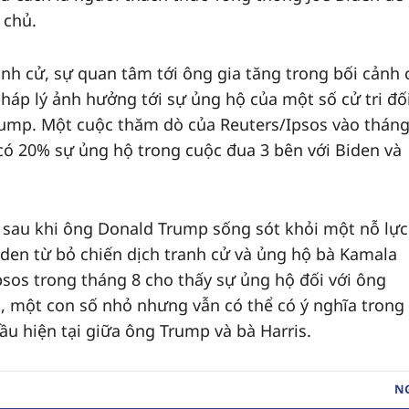
 chủ.
anh cử, sự quan tâm tới ông gia tăng trong bối cảnh c
háp lý ảnh hưởng tới sự ủng hộ của một số cử tri đối
rump. Một cuộc thăm dò của Reuters/Ipsos vào thán
ó 20% sự ủng hộ trong cuộc đua 3 bên với Biden và
̉i sau khi ông Donald Trump sống sót khỏi một nỗ lực
den từ bỏ chiến dịch tranh cử và ủng hộ bà Kamala
psos trong tháng 8 cho thấy sự ủng hộ đối với ông
 một con số nhỏ nhưng vẫn có thể có ý nghĩa trong
 hiện tại giữa ông Trump và bà Harris.
N