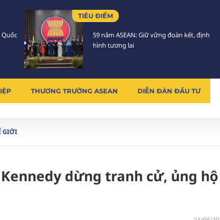
TIÊU ĐIỂM
h Quốc
59 năm ASEAN: Giữ vững đoàn kết, định
hình tương lai
IỆP
THƯƠNG TRƯỜNG ASEAN
DIỄN ĐÀN ĐẦU TƯ
 GIỚI
Kennedy dừng tranh cử, ủng hộ