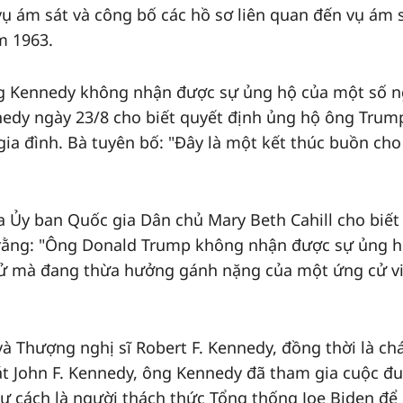
vụ ám sát và công bố các hồ sơ liên quan đến vụ ám 
m 1963.
g Kennedy không nhận được sự ủng hộ của một số n
ennedy ngày 23/8 cho biết quyết định ủng hộ ông Trum
gia đình. Bà tuyên bố: "Đây là một kết thúc buồn ch
ủa Ủy ban Quốc gia Dân chủ Mary Beth Cahill cho biết
 rằng: "Ông Donald Trump không nhận được sự ủng 
nh cử mà đang thừa hưởng gánh nặng của một ứng cử v
và Thượng nghị sĩ Robert F. Kennedy, đồng thời là ch
 sát John F. Kennedy, ông Kennedy đã tham gia cuộc đ
i tư cách là người thách thức Tổng thống Joe Biden để