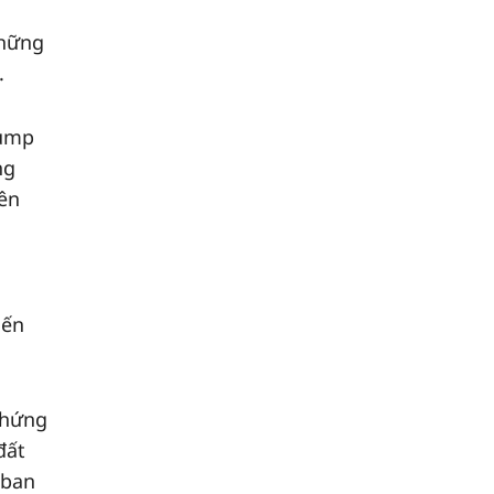
những
.
rump
ng
lên
i
iến
m hứng
đất
 ban