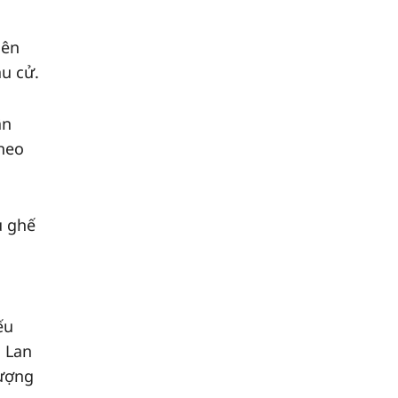
iên
ầu cử.
ân
theo
u ghế
ếu
i Lan
hượng