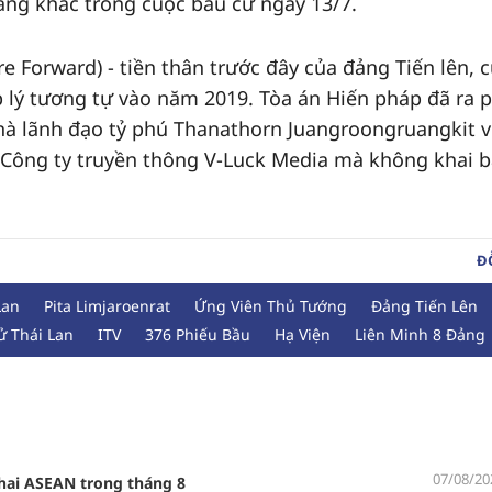
đảng khác trong cuộc bầu cử ngày 13/7.
e Forward) - tiền thân trước đây của đảng Tiến lên, 
 lý tương tự vào năm 2019. Tòa án Hiến pháp đã ra 
nhà lãnh đạo tỷ phú Thanathorn Juangroongruangkit v
 Công ty truyền thông V-Luck Media mà không khai b
Đ
Lan
Pita Limjaroenrat
Ứng Viên Thủ Tướng
Đảng Tiến Lên
ử Thái Lan
ITV
376 Phiếu Bầu
Hạ Viện
Liên Minh 8 Đảng
07/08/20
́ hai ASEAN trong tháng 8