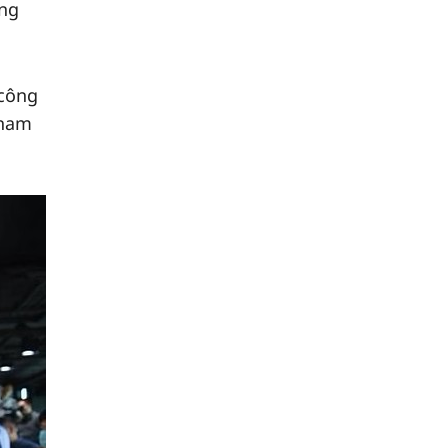
ằng
 công
tham