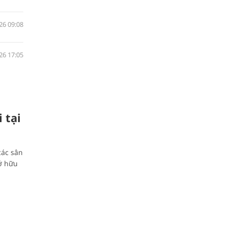
26 09:08
26 17:05
 tại
các sân
ở hữu