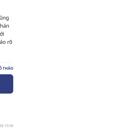
cũng
phán
ới
áo rõ
Ỗ THẢO
26 15:56