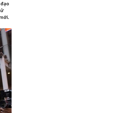
 đạo
cử
mới.