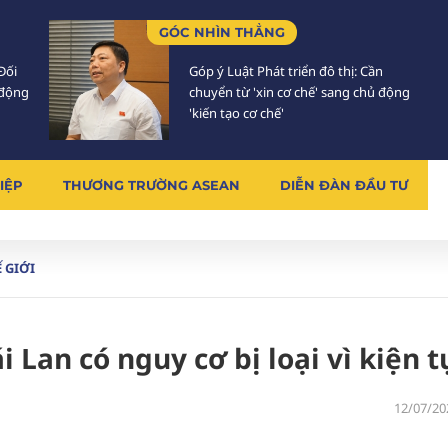
GÓC NHÌN THẲNG
Đối
Góp ý Luật Phát triển đô thị: Cần
 động
chuyển từ 'xin cơ chế' sang chủ động
'kiến tạo cơ chế'
IỆP
THƯƠNG TRƯỜNG ASEAN
DIỄN ĐÀN ĐẦU TƯ
 GIỚI
 Lan có nguy cơ bị loại vì kiện 
12/07/20