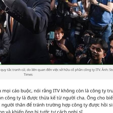
quy tắc tranh cử, do liên quan đến việc sở hữu cổ phần công ty ITV. Ảnh: Str
Times
 mọi cáo buộc, nói rằng ITV không còn là công ty tr
n công ty là được thừa kế từ người cha. Ông cho biế
 người thân để tránh trường hợp công ty được hồi s
 và khiến ông bị tước tư cách nghị sĩ.