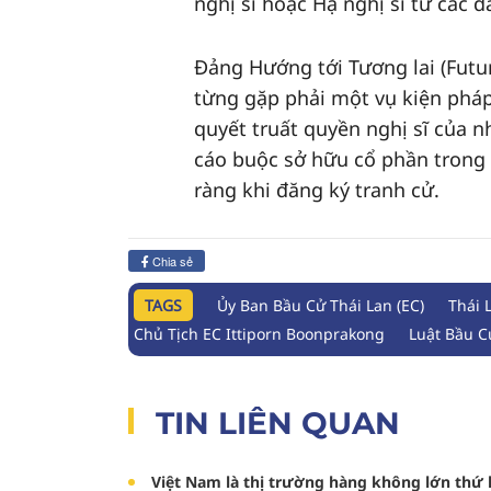
nghị sĩ hoặc Hạ nghị sĩ từ các 
Đảng Hướng tới Tương lai (Futur
từng gặp phải một vụ kiện pháp
quyết truất quyền nghị sĩ của 
cáo buộc sở hữu cổ phần trong
ràng khi đăng ký tranh cử.
Chia sẻ
TAGS
Ủy Ban Bầu Cử Thái Lan (EC)
Thái 
Chủ Tịch EC Ittiporn Boonprakong
Luật Bầu C
TIN LIÊN QUAN
Việt Nam là thị trường hàng không lớn thư