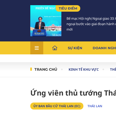
TIÊU ĐIỂM
Bế mạc Hội nghị Ngoại giao 33: 
ngoại bước vào giai đoạn hành
mới
SỰ KIỆN
DOANH NGH
TRANG CHỦ
KINH TẾ KHU VỰC
THẾ
Ứng viên thủ tướng Thái
ỦY BAN BẦU CỬ THÁI LAN (EC)
THÁI LAN