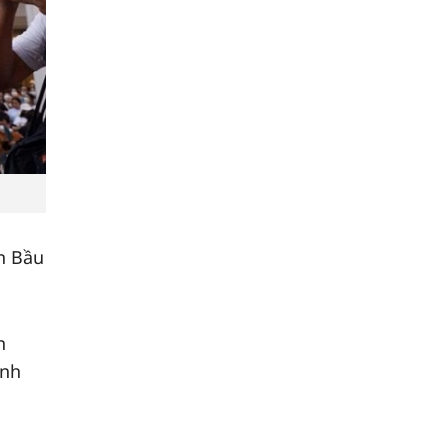
n Bầu
n
ịnh