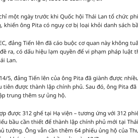
chỉ một ngày trước khi Quốc hội Thái Lan tổ chức ph
 khiến ông Pita có nguy cơ bị loại khỏi danh sách b
EC, đảng Tiến lên đã cáo buộc cơ quan này không tu
 đề ra, có dấu hiệu lạm quyền để vi phạm pháp luật 
ái Lan.
14/5, đảng Tiến lên của ông Pita đã giành được nhiề
u tiên được thành lập chính phủ. Sau đó, ông Pita đã
tập trung thêm sự ủng hộ.
ợp được 312 ghế tại Hạ viện – tương ứng với 312 phi
ếu bầu cần thiết để thành lập chính phủ mới tại Thá
thủ tướng. Ông vẫn cần thêm 64 phiếu ủng hộ của T