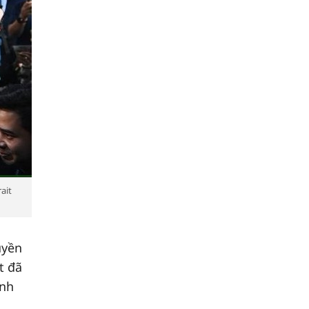
ait
uyền
t đã
inh