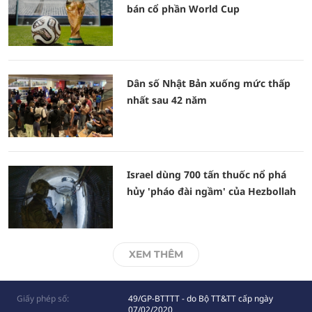
bán cổ phần World Cup
Dân số Nhật Bản xuống mức thấp
nhất sau 42 năm
Israel dùng 700 tấn thuốc nổ phá
hủy 'pháo đài ngầm' của Hezbollah
XEM THÊM
Giấy phép số:
49/GP-BTTTT - do Bộ TT&TT cấp ngày
07/02/2020