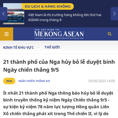
DU LỊCH & HÀNG KHÔNG
Việt Nam là thị trường hàng không lớn thứ hai
ASEAN trong tháng 8
THẾ GIỚI
KINH TẾ KHU VỰC
21 thành phố của Nga hủy bỏ lễ duyệt binh
Ngày chiến thắng 9/5
05/05/2023 14:00
NGA
NGÀY CHIẾN THẮNG 9/5
Ít nhất 21 thành phố Nga thông báo hủy bỏ lễ duyệt
binh truyền thống kỷ niệm Ngày Chiến thắng 9/5 -
sự kiện kỷ niệm 78 năm lực lượng Hồng quân Liên
Xô chiến thắng phát xít trong Thế chiến II, vì lý do