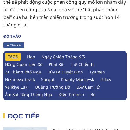
thể sẽ phát động cuộc phản công quy mô lớn nhằm đẩy
lùi đà tiến công của Nga, phá vỡ thế “bất phân thắng
bại” của hai bên trên chiến trường trong suốt hơn 14
tháng qua.
ĐỖ THẢO
Chia sẻ
TAGS
Nga
Ngày Chiến Thắng 9/5
Hồng Quân Liên Xô
Phát Xít
Thế Chiến II
21 Thành Phố Nga
Hủy Lễ Duyệt Binh
Tyumen
Nizhnevartovsk
Surgut
Khanty-Mansiysk
Pskov
Velikiye Luki
Quảng Trường Đỏ
UAV Cảm Tử
Ám Sát Tổng Thống Nga
Điện Kremlin
Be
ĐỌC TIẾP