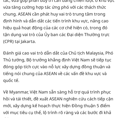
tác, vừa góp phần duy trì cân bằng chiến lược ở khu vực
vừa tăng cường hợp tác ứng phó với các thách thức
chung. ASEAN cần phát huy vai trò trung tâm trong
định hình và dẫn dắt các tiến trình khu vực, nâng cao
hiệu quả hoạt động của các cơ chế hiện có, trong đó
tận dụng vai trò của Ủy ban các Đại diện Thường trực
(CPR) tại Jakarta.
Đánh giá cao vai trò dẫn dắt của Chủ tịch Malaysia, Phó
Thủ tướng, Bộ trưởng khẳng định Việt Nam sẽ tiếp tục
đóng góp tích cực vào nỗ lực xây dựng đồng thuận và
tiếng nói chung của ASEAN về các vấn đề khu vực và
quốc tế.
Về Myanmar, Việt Nam sẵn sàng hỗ trợ quá trình phục
hồi và tái thiết, đề xuất ASEAN nghiên cứu cách tiếp cận
mới, xây dựng kế hoạch thực hiện Đồng thuận 5 điểm
với mục tiêu cụ thể, lộ trình rõ ràng và các bước đi khả