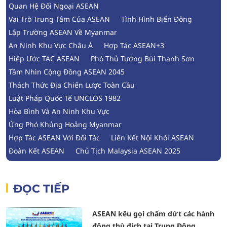
Quan Hệ Đối Ngoại ASEAN
Vai Trò Trung Tâm Của ASEAN
Tình Hình Biển Đông
Lập Trường ASEAN Về Myanmar
An Ninh Khu Vực Châu Á
Hợp Tác ASEAN+3
Hiệp Ước TAC ASEAN
Phó Thủ Tướng Bùi Thanh Sơn
Tầm Nhìn Cộng Đồng ASEAN 2045
Thách Thức Địa Chiến Lược Toàn Cầu
Luật Pháp Quốc Tế UNCLOS 1982
Hòa Bình Và An Ninh Khu Vực
Ứng Phó Khủng Hoảng Myanmar
Hợp Tác ASEAN Với Đối Tác
Liên Kết Nội Khối ASEAN
Đoàn Kết ASEAN
Chủ Tịch Malaysia ASEAN 2025
ĐỌC TIẾP
ASEAN kêu gọi chấm dứt các hành
động thù địch tại Trung Đông