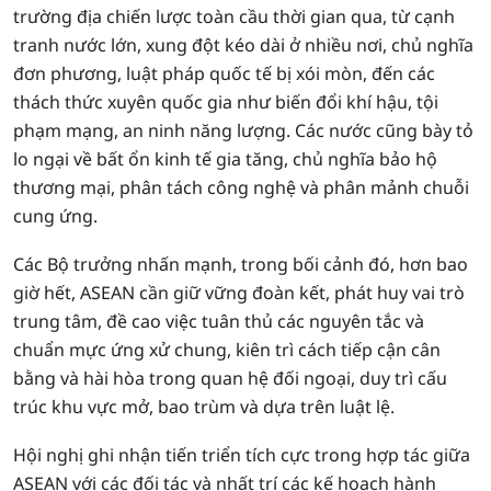
trường địa chiến lược toàn cầu thời gian qua, từ cạnh
tranh nước lớn, xung đột kéo dài ở nhiều nơi, chủ nghĩa
đơn phương, luật pháp quốc tế bị xói mòn, đến các
thách thức xuyên quốc gia như biến đổi khí hậu, tội
phạm mạng, an ninh năng lượng. Các nước cũng bày tỏ
lo ngại về bất ổn kinh tế gia tăng, chủ nghĩa bảo hộ
thương mại, phân tách công nghệ và phân mảnh chuỗi
cung ứng.
Các Bộ trưởng nhấn mạnh, trong bối cảnh đó, hơn bao
giờ hết, ASEAN cần giữ vững đoàn kết, phát huy vai trò
trung tâm, đề cao việc tuân thủ các nguyên tắc và
chuẩn mực ứng xử chung, kiên trì cách tiếp cận cân
bằng và hài hòa trong quan hệ đối ngoại, duy trì cấu
trúc khu vực mở, bao trùm và dựa trên luật lệ.
Hội nghị ghi nhận tiến triển tích cực trong hợp tác giữa
ASEAN với các đối tác và nhất trí các kế hoạch hành