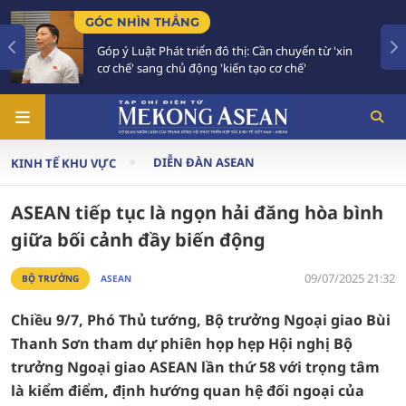
TIÊU ĐIỂM
 thị: Cần chuyển từ 'xin
Bế mạc Hội nghị Ngoại giao
iến tạo cơ chế'
vào giai đoạn hành động m
DIỄN ĐÀN ASEAN
KINH TẾ KHU VỰC
ASEAN tiếp tục là ngọn hải đăng hòa bình
giữa bối cảnh đầy biến động
09/07/2025 21:32
BỘ TRƯỞNG
ASEAN
Chiều 9/7, Phó Thủ tướng, Bộ trưởng Ngoại giao Bùi
Thanh Sơn tham dự phiên họp hẹp Hội nghị Bộ
trưởng Ngoại giao ASEAN lần thứ 58 với trọng tâm
là kiểm điểm, định hướng quan hệ đối ngoại của