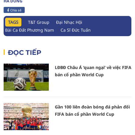
HÀ DUNG
Chia sẻ
TAGS
T&T Group
Đại Nhạc Hội
Bài Ca Đất Phương Nam
Ca Sĩ Đức Tuấn
ĐỌC TIẾP
LĐBĐ Châu Á ‘quan ngại’ về việc FIFA
bán cổ phần World Cup
Gần 100 liên đoàn bóng đá phản đối
FIFA bán cổ phần World Cup