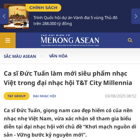
TIÊU ĐIỂM
ành đai 5 vùng Thủ đô
Tổng Bí thư, Chủ tịch nước
Australia và New Zealand
VĂN HÓA
SẮC MÀU ASEAN
Ca sĩ Đức Tuấn làm mới siêu phẩm nhạc
Việt trong đại nhạc hội T&T City Millennia
03/08/2025 08:52
T&T GROUP
ĐẠI NHẠC HỘI
Ca sĩ Đức Tuấn, giọng nam cao đẹp hiếm có của nền
nhạc nhẹ Việt Nam, vừa xác nhận sẽ tham gia biểu
diễn tại đại nhạc hội với chủ đề “Khơi mạch nguồn di
sản - Vững bước kỷ nguyên mới”.