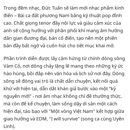
Trong đêm nhạc, Đức Tuấn sẽ làm mới nhạc phẩm kinh
điển – Bài ca đất phương Nam bằng kỹ thuật pop đỉnh
cao. Chất giọng tenor đầy nội lực và giàu cảm xúc của
anh sẽ cộng hưởng với phần phối khí mang âm hưởng
dân gian đương đại, bán cổ điển, tạo nên một phiên
bản đầy bất ngờ và cuốn hút cho tiết mục khai mở.
Phần trình diễn được lấy cảm hứng từ chính dòng sông
Vàm Cỏ, nơi dòng chảy lặng lẽ mang theo những ký ức
hào hùng, bồi đắp nên văn hóa và lịch sử nơi đây. Dòng
sông sẽ đóng vai trò là chất dẫn chuyện, kết nối quá
khứ với hiện tại, dẫn dắt khán giả bước vào một “kỷ
nguyên mới” - nơi âm nhạc không chỉ để thưởng thức,
mà còn để kể chuyện, làm sống dậy di sản một cách
hiện đại, táo bạo với "Một vòng Việt Nam" kết hợp giữa
giao hưởng và EDM, "I will survive" (song ca cùng Uyên
Linh).