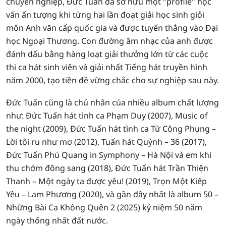
chuyên nghiệp, Đức Tuấn đã sở hữu một "profile" học
vấn ấn tượng khi từng hai lần đoạt giải học sinh giỏi
môn Anh văn cấp quốc gia và được tuyển thẳng vào Đại
học Ngoại Thương. Con đường âm nhạc của anh được
đánh dấu bằng hàng loạt giải thưởng lớn từ các cuộc
thi ca hát sinh viên và giải nhất Tiếng hát truyền hình
năm 2000, tạo tiền đề vững chắc cho sự nghiệp sau này.
Đức Tuấn cũng là chủ nhân của nhiều album chất lượng
như: Đức Tuấn hát tình ca Phạm Duy (2007), Music of
the night (2009), Đức Tuấn hát tình ca Từ Công Phụng –
Lời tôi ru như mơ (2012), Tuấn hát Quỳnh – 36 (2017),
Đức Tuấn Phú Quang in Symphony – Hà Nội và em khi
thu chớm đông sang (2018), Đức Tuấn hát Trần Thiện
Thanh – Một ngày ta được yêu! (2019), Trọn Một Kiếp
Yêu – Lam Phương (2020), và gần đây nhất là album 50 –
Những Bài Ca Không Quên 2 (2025) kỷ niệm 50 năm
ngày thống nhất đất nước.