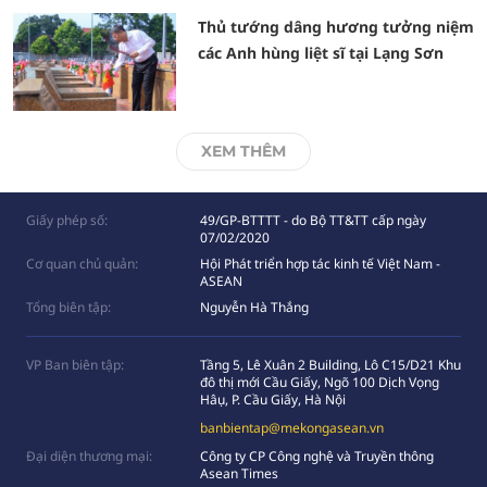
Thủ tướng dâng hương tưởng niệm
các Anh hùng liệt sĩ tại Lạng Sơn
XEM THÊM
Giấy phép số:
49/GP-BTTTT - do Bộ TT&TT cấp ngày
07/02/2020
Cơ quan chủ quản:
Hội Phát triển hợp tác kinh tế Việt Nam -
ASEAN
Tổng biên tập:
Nguyễn Hà Thắng
VP Ban biên tập:
Tầng 5, Lê Xuân 2 Building, Lô C15/D21 Khu
đô thị mới Cầu Giấy, Ngõ 100 Dịch Vọng
Hâụ, P. Cầu Giấy, Hà Nội
banbientap@mekongasean.vn
Đại diện thương mại:
Công ty CP Công nghệ và Truyền thông
Asean Times