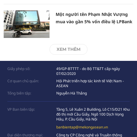
Một người tên Phạm Nhật Vượng
mua vào gần 5% vốn điều lệ LPBank
XEM THÊM
Giấy phép số:
49/GP-BTTTT - do Bộ TT&TT cấp ngày
07/02/2020
Cơ quan chủ quản:
Hội Phát triển hợp tác kinh tế Việt Nam -
ASEAN
Tổng biên tập:
Nguyễn Hà Thắng
VP Ban biên tập:
Tầng 5, Lê Xuân 2 Building, Lô C15/D21 Khu
đô thị mới Cầu Giấy, Ngõ 100 Dịch Vọng
Hâụ, P. Cầu Giấy, Hà Nội
banbientap@mekongasean.vn
Đại diện thương mại:
Công ty CP Công nghệ và Truyền thông