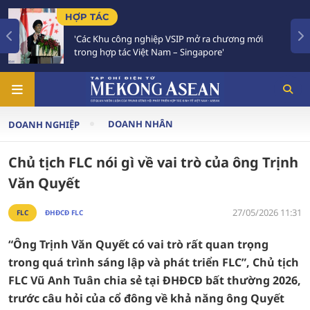
HỢP TÁC
T
'Các Khu công nghiệp VSIP mở ra chương mới
trong hợp tác Việt Nam – Singapore'
DOANH NHÂN
DOANH NGHIỆP
Chủ tịch FLC nói gì về vai trò của ông Trịnh
Văn Quyết
27/05/2026 11:31
FLC
ĐHĐCĐ FLC
“Ông Trịnh Văn Quyết có vai trò rất quan trọng
trong quá trình sáng lập và phát triển FLC”, Chủ tịch
FLC Vũ Anh Tuân chia sẻ tại ĐHĐCĐ bất thường 2026,
trước câu hỏi của cổ đông về khả năng ông Quyết