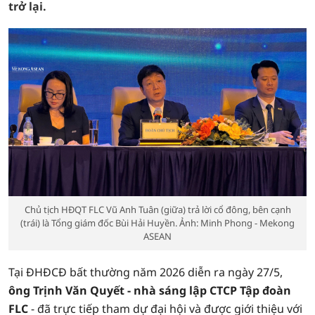
trở lại.
Chủ tịch HĐQT FLC Vũ Anh Tuân (giữa) trả lời cổ đông, bên cạnh
(trái) là Tổng giám đốc Bùi Hải Huyền. Ảnh: Minh Phong - Mekong
ASEAN
Tại ĐHĐCĐ bất thường năm 2026 diễn ra ngày 27/5,
ông Trịnh Văn Quyết - nhà sáng lập CTCP Tập đoàn
FLC
- đã trực tiếp tham dự đại hội và được giới thiệu với