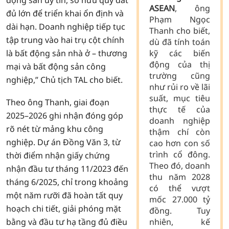
động sản uy tín, sở hữu quỹ đất
ASEAN
, ông
đủ lớn để triển khai ổn định và
Phạm Ngọc
dài hạn. Doanh nghiệp tiếp tục
Thanh cho biết,
tập trung vào hai trụ cột chính
dù đã tính toán
là bất động sản nhà ở – thương
kỹ các biến
động của thị
mại và bất động sản công
trường cũng
nghiệp,” Chủ tịch TAL cho biết.
như rủi ro về lãi
suất, mục tiêu
Theo ông Thanh, giai đoạn
thực tế của
2025–2026 ghi nhận đóng góp
doanh nghiệp
rõ nét từ mảng khu công
thậm chí còn
nghiệp. Dự án Đồng Văn 3, từ
cao hơn con số
trình cổ đông.
thời điểm nhận giấy chứng
Theo đó, doanh
nhận đầu tư tháng 11/2023 đến
thu năm 2028
tháng 6/2025, chỉ trong khoảng
có thể vượt
một năm rưỡi đã hoàn tất quy
mốc 27.000 tỷ
hoạch chi tiết, giải phóng mặt
đồng. Tuy
bằng và đầu tư hạ tầng đủ điều
nhiên, kế