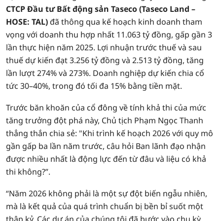
CTCP Đầu tư Bất động sản Taseco (Taseco Land –
HOSE: TAL)
đã thông qua kế hoạch kinh doanh tham
vọng với doanh thu hợp nhất 11.063 tỷ đồng, gấp gần 3
lần thực hiện năm 2025. Lợi nhuận trước thuế và sau
thuế dự kiến đạt 3.256 tỷ đồng và 2.513 tỷ đồng, tăng
lần lượt 274% và 273%. Doanh nghiệp dự kiến chia cổ
tức 30–40%, trong đó tối đa 15% bằng tiền mặt.
Trước băn khoăn của cổ đông về tính khả thi của mức
tăng trưởng đột phá này, Chủ tịch Phạm Ngọc Thanh
thẳng thắn chia sẻ: "Khi trình kế hoạch 2026 với quy mô
gần gấp ba lần năm trước, câu hỏi Ban lãnh đạo nhận
được nhiều nhất là động lực đến từ đâu và liệu có khả
thi không?”.
“Năm 2026 không phải là một sự đột biến ngẫu nhiên,
mà là kết quả của quá trình chuẩn bị bền bỉ suốt một
thập kỷ. Các dự án của chúng tôi đã bước vào chu kỳ