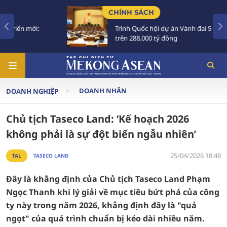
CHÍNH SÁCH
Trình Quốc hội dự án Vành đai 5 vùng Thủ đô
trên 288.000 tỷ đồng
DOANH NHÂN
DOANH NGHIỆP
Chủ tịch Taseco Land: ‘Kế hoạch 2026
không phải là sự đột biến ngẫu nhiên’
25/04/2026 18:48
TAL
TASECO LAND
Đây là khẳng định của Chủ tịch Taseco Land Phạm
Ngọc Thanh khi lý giải về mục tiêu bứt phá của công
ty này trong năm 2026, khẳng định đây là "quả
ngọt" của quá trình chuẩn bị kéo dài nhiều năm.