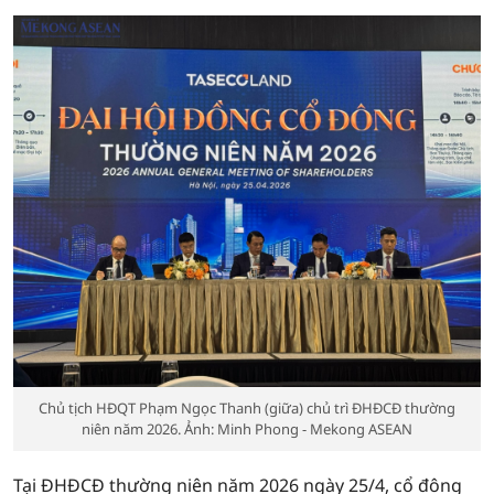
Chủ tịch HĐQT Phạm Ngọc Thanh (giữa) chủ trì ĐHĐCĐ thường
niên năm 2026. Ảnh: Minh Phong - Mekong ASEAN
Tại ĐHĐCĐ thường niên năm 2026 ngày 25/4, cổ đông