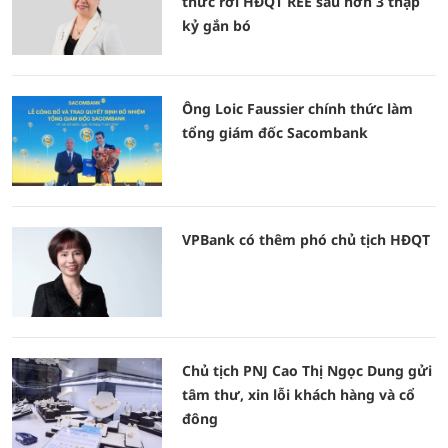
thức rời HĐQT REE sau hơn 3 thập
kỷ gắn bó
Ông Loic Faussier chính thức làm
tổng giám đốc Sacombank
VPBank có thêm phó chủ tịch HĐQT
Chủ tịch PNJ Cao Thị Ngọc Dung gửi
tâm thư, xin lỗi khách hàng và cổ
đông