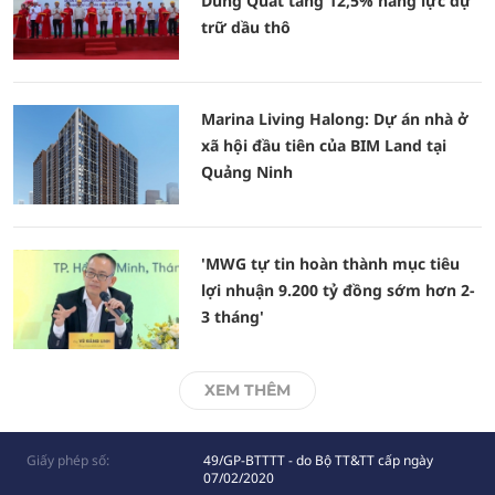
Dung Quất tăng 12,5% năng lực dự
trữ dầu thô
Marina Living Halong: Dự án nhà ở
xã hội đầu tiên của BIM Land tại
Quảng Ninh
'MWG tự tin hoàn thành mục tiêu
lợi nhuận 9.200 tỷ đồng sớm hơn 2-
3 tháng'
XEM THÊM
Giấy phép số:
49/GP-BTTTT - do Bộ TT&TT cấp ngày
07/02/2020