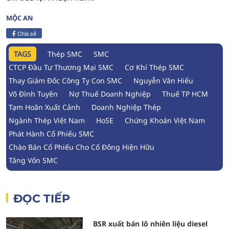
MỘC AN
Chia sẻ
TAGS
Thép SMC
SMC
CTCP Đầu Tư Thương Mại SMC
Cơ Khí Thép SMC
Thay Giám Đốc Công Ty Con SMC
Nguyễn Văn Hiếu
Võ Đình Tuyên
Nợ Thuế Doanh Nghiệp
Thuế TP HCM
Tạm Hoãn Xuất Cảnh
Doanh Nghiệp Thép
Ngành Thép Việt Nam
HoSE
Chứng Khoán Việt Nam
Phát Hành Cổ Phiếu SMC
Chào Bán Cổ Phiếu Cho Cổ Đông Hiện Hữu
Tăng Vốn SMC
ĐỌC TIẾP
BSR xuất bán lô nhiên liệu diesel