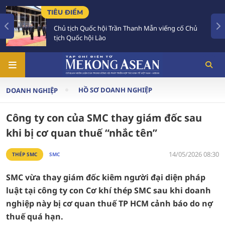
TIÊU ĐIỂM
Chủ tịch Quốc hội Trần Thanh Mẫn viếng cố Chủ
tịch Quốc hội Lào
HỒ SƠ DOANH NGHIỆP
DOANH NGHIỆP
Công ty con của SMC thay giám đốc sau
khi bị cơ quan thuế “nhắc tên”
14/05/2026 08:30
THÉP SMC
SMC
SMC vừa thay giám đốc kiêm người đại diện pháp
luật tại công ty con Cơ khí thép SMC sau khi doanh
nghiệp này bị cơ quan thuế TP HCM cảnh báo do nợ
thuế quá hạn.