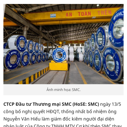
Ảnh minh họa: SMC.
CTCP Đầu tư Thương mại SMC (HoSE: SMC)
ngày 13/5
công bố nghị quyết HĐQT, thống nhất bổ nhiệm ông
Nguyễn Văn Hiếu làm giám đốc kiêm người đại diện
pháp luật của Công ty TNHH MTV Cơ khí thép SMC thay