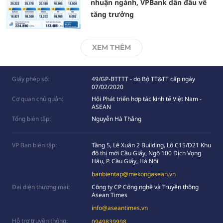
nhuận ngành, VPBank dẫn đầu về
tăng trưởng
XEM THÊM
Giấy phép số:
49/GP-BTTTT - do Bộ TT&TT cấp ngày
07/02/2020
Cơ quan chủ quản:
Hội Phát triển hợp tác kinh tế Việt Nam -
ASEAN
Tổng biên tập:
Nguyễn Hà Thắng
VP Ban biên tập:
Tầng 5, Lê Xuân 2 Building, Lô C15/D21 Khu
đô thị mới Cầu Giấy, Ngõ 100 Dịch Vọng
Hâụ, P. Cầu Giấy, Hà Nội
banbientap@mekongasean.vn
Đại diện thương mại:
Công ty CP Công nghệ và Truyền thông
Asean Times
info@aseantimes.vn
Hỗ trợ truyền thông:
0949839998