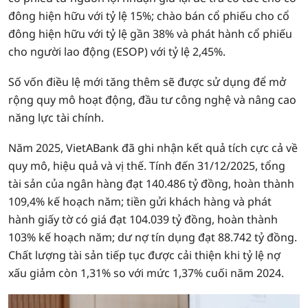
đông hiện hữu với tỷ lệ 15%; chào bán cổ phiếu cho cổ
đông hiện hữu với tỷ lệ gần 38% và phát hành cổ phiếu
cho người lao động (ESOP) với tỷ lệ 2,45%.
Số vốn điều lệ mới tăng thêm sẽ được sử dụng để mở
rộng quy mô hoạt động, đầu tư công nghệ và nâng cao
năng lực tài chính.
Năm 2025, VietABank đã ghi nhận kết quả tích cực cả về
quy mô, hiệu quả và vị thế. Tính đến 31/12/2025, tổng
tài sản của ngân hàng đạt 140.486 tỷ đồng, hoàn thành
109,4% kế hoạch năm; tiền gửi khách hàng và phát
hành giấy tờ có giá đạt 104.039 tỷ đồng, hoàn thành
103% kế hoạch năm; dư nợ tín dụng đạt 88.742 tỷ đồng.
Chất lượng tài sản tiếp tục được cải thiện khi tỷ lệ nợ
xấu giảm còn 1,31% so với mức 1,37% cuối năm 2024.