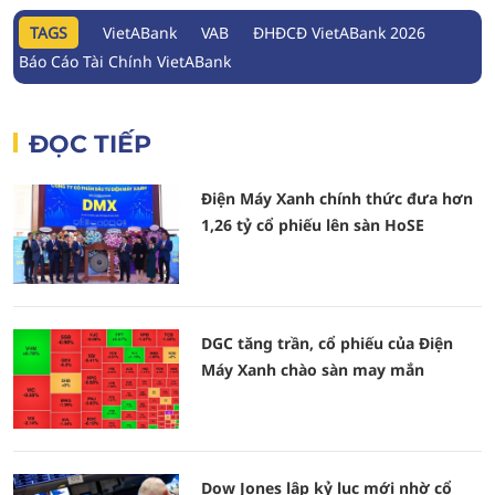
TAGS
VietABank
VAB
ĐHĐCĐ VietABank 2026
Báo Cáo Tài Chính VietABank
ĐỌC TIẾP
Điện Máy Xanh chính thức đưa hơn
1,26 tỷ cổ phiếu lên sàn HoSE
DGC tăng trần, cổ phiếu của Điện
Máy Xanh chào sàn may mắn
Dow Jones lập kỷ lục mới nhờ cổ