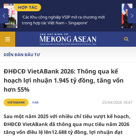
TIÊU ĐIỂM
g mới
Việt Nam - Thái Lan nhất trí triển khai thực c
Chiến lược 'Ba kết nối'
DIỄN ĐÀN ĐẦU TƯ
ĐHĐCĐ VietABank 2026: Thông qua kế
hoạch lợi nhuận 1.945 tỷ đồng, tăng vốn
hơn 55%
25/04/2026 18:47
VIETABANK
VAB
Sau một năm 2025 với nhiều chỉ tiêu vượt kế hoạch,
ĐHĐCĐ VietABank đã thông qua mục tiêu năm 2026
tăng vốn điều lệ lên12.688 tỷ đồng, lợi nhuận đạt