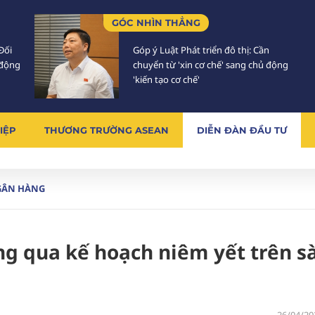
GÓC NHÌN THẲNG
Đối
Góp ý Luật Phát triển đô thị: Cần
 động
chuyển từ 'xin cơ chế' sang chủ động
'kiến tạo cơ chế'
IỆP
THƯƠNG TRƯỜNG ASEAN
DIỄN ĐÀN ĐẦU TƯ
GÂN HÀNG
g qua kế hoạch niêm yết trên s