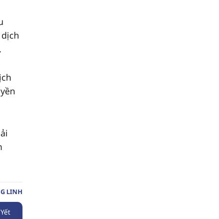
u
 dịch
.
ịch
uyền
ải
m
G LINH
Yết