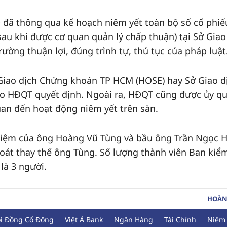
Đ đã thông qua kế hoạch niêm yết toàn bộ số cổ phiế
au khi được cơ quan quản lý chấp thuận) tại Sở Giao
rường thuận lợi, đúng trình tự, thủ tục của pháp luật
 Giao dịch Chứng khoán TP HCM (HOSE) hay Sở Giao d
o HĐQT quyết định. Ngoài ra, HĐQT cũng được ủy q
uan đến hoạt động niêm yết trên sàn.
iệm của ông Hoàng Vũ Tùng và bầu ông Trần Ngọc H
soát thay thế ông Tùng. Số lượng thành viên Ban kiể
là 3 người.
HOÀN
ội Đồng Cổ Đông
Việt Á Bank
Ngân Hàng
Tài Chính
Niêm 