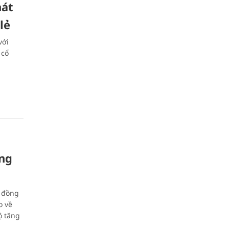
hát
lẻ
với
 cổ
ng
ỷ đồng
o về
ộ tăng