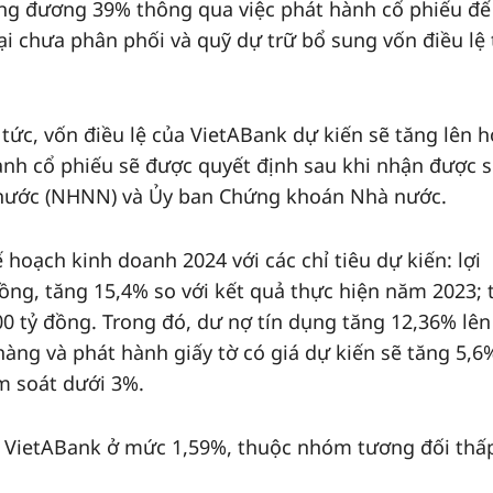
ơng đương 39% thông qua việc phát hành cổ phiếu để
ại chưa phân phối và quỹ dự trữ bổ sung vốn điều lệ 
 tức, vốn điều lệ của VietABank dự kiến sẽ tăng lên 
hành cổ phiếu sẽ được quyết định sau khi nhận được 
nước (NHNN) và Ủy ban Chứng khoán Nhà nước.
oạch kinh doanh 2024 với các chỉ tiêu dự kiến: lợi
đồng, tăng 15,4% so với kết quả thực hiện năm 2023; 
00 tỷ đồng. Trong đó, dư nợ tín dụng tăng 12,36% lên
hàng và phát hành giấy tờ có giá dự kiến sẽ tăng 5,6
ểm soát dưới 3%.
ủa VietABank ở mức 1,59%, thuộc nhóm tương đối thấ