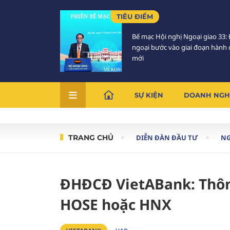
TIÊU ĐIỂM
Bế mạc Hội nghị Ngoại giao 33: 
ngoại bước vào giai đoạn hành
mới
SỰ KIỆN
DOANH NGH
TRANG CHỦ
DIỄN ĐÀN ĐẦU TƯ
N
ĐHĐCĐ VietABank: Thôn
HOSE hoặc HNX