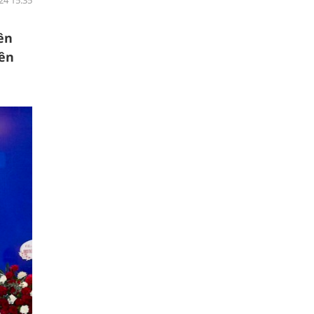
24 15:35
ên
rên