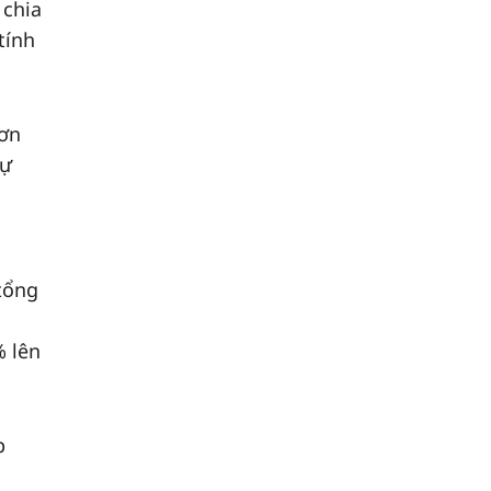
 chia
tính
hơn
sự
tổng
% lên
p