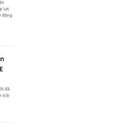
ân
p lực
y động
ến
E
26 đã
 trải