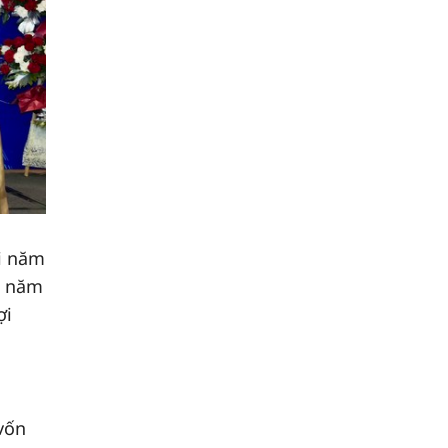
ới năm
i năm
ợi
vốn