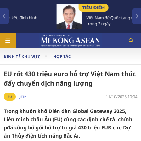
TIÊU ĐIỂM
Việt Nam để Quốc tang Chủ tịch Quốc hội Lào
trong 2 ngày
HỢP TÁC
KINH TẾ KHU VỰC
EU rót 430 triệu euro hỗ trợ Việt Nam thúc
đẩy chuyển dịch năng lượng
11/10/2025 10:04
EU
JETP
Trong khuôn khổ Diễn đàn Global Gateway 2025,
Liên minh châu Âu (EU) cùng các định chế tài chính
pđã công bố gói hỗ trợ trị giá 430 triệu EUR cho Dự
án Thủy điện tích năng Bắc Ái.