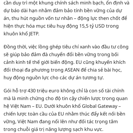
cần duy trì một khung chính sách minh bạch, ổn định và
dự báo dài hạn nhằm đảm bảo tính bền vững của dự
án, thu hút nguồn vốn tư nhân – động lực then chốt để
hiện thực hóa mục tiêu huy động 15,5 tỷ USD trong
khuôn khổ JETP.
Đồng thời, việc lồng ghép tiêu chí xanh vào đầu tư công
sẽ giúp bảo đảm đà chuyển đổi bền vững trong bối
cảnh kinh tế thế giới biến động. EU cũng k
huyến khích
đối thoại đa phương trong ASEAN để chia sẻ bài học,
huy động nguồn lực cho các dự án tương tự.
Gói hỗ trợ 430 triệu euro không chỉ là con số tài chính
mà là minh chứng cho độ tin cậy chiến lược trong quan
hệ Việt Nam – EU. Dưới khuôn khổ Global Gateway –
chiến lược toàn cầu của EU nhằm thúc đẩy kết nối bền
vững, Việt Nam đang nổi lên như đối tác trọng tâm
trong chuỗi giá trị năng lượng sạch khu vực.