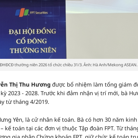
 ĐHĐCĐ thường niên 2026 tổ chức chiều 31/3. Ảnh: Hà Anh/Mekong ASEAN.
yễn Thị Thu Hương
được bổ nhiệm làm tổng giám đ
kỳ 2023 - 2028. Trước khi đảm nhận vị trí mới, bà H
ày từ tháng 4/2019.
ưng Yên, là cử nhân kế toán. Bà có hơn 30 năm kinh
 – kế toán tại các đơn vị thuộc Tập đoàn FPT. Từ thán
ương gia nhập Chứng khoán FPT, giữ chức kế toán tr