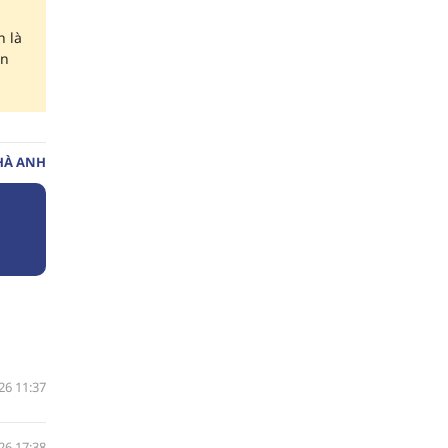
h là
ên
HÀ ANH
26 11:37
26 17:38