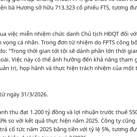
Hiện bà Hương sở hữu 713.323 cổ phiếu FTS, tương đ
qua việc miễn nhiệm chức danh Chủ tịch HĐQT đối vớ
 vọng cá nhân. Trong đơn từ nhiệm do FPTS công bố
o: "Trong thời gian tới tôi sẽ dành phần lớn thời gia
goài. Việc này có thể ảnh hưởng đến khả năng tham 
quản trị, họp hành và thực hiện trách nhiệm của một
 từ ngày 31/3/2026.
nh thu đạt 1.200 tỷ đồng và lợi nhuận trước thuế 550
,9% so với kết quả thực hiện năm 2025. Công ty cũng
ể trả cổ tức năm 2025 bằng tiền với tỷ lệ 5%, tương đ