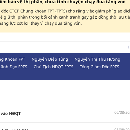
iên bảo vệ thị phần, chưa tính chuyện chạy đua tăng vốn
đốc CTCP Chứng khoán FPT (FPTS) cho rằng việc giảm phí giao dịc
để giữ thị phần trong bối cảnh cạnh tranh gay gắt; đồng thời ưu ti
ăng lực cốt lõi, thay vì chạy đua tăng vốn.
g Khoán FPT
Nguyễn Diệp Tùng
Nguyễn Thị Thu Hương
Lãnh Đạo FPTS
Chủ Tịch HĐQT FPTS
Tổng Giám Đốc FPTS
06/08/20
ự vào HĐQT
05/08/20