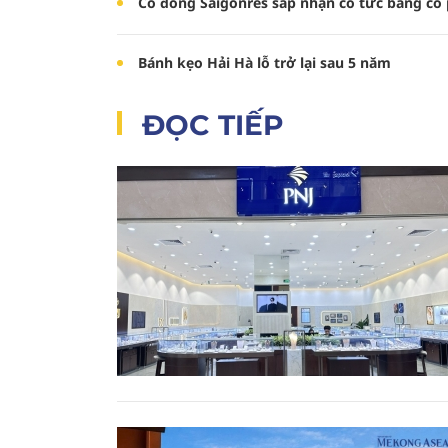
Cổ đông Saigonres sắp nhận cổ tức bằng cổ 
Bánh kẹo Hải Hà lỗ trở lại sau 5 năm
ĐỌC TIẾP