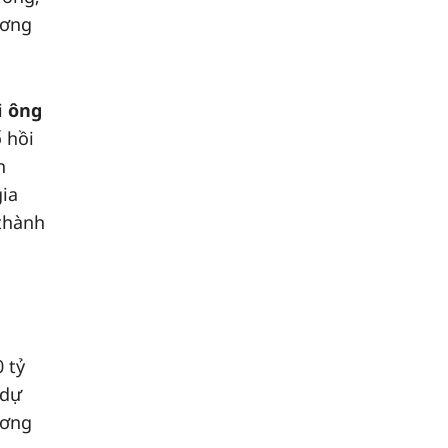
ương
i
ông
 hồi
n
gia
 thành
 tỷ
 dự
ương