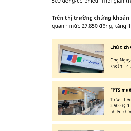
500 đồng/cổ phiếu. Thời gian th
Trên thị trường chứng khoán
quanh mức 27.850 đồng, tăng 1,
Chủ tịch
Ông Nguyễ
khoán FPT, 
FPTS muố
Trước thề
2.500 tỷ đ
phiếu chí