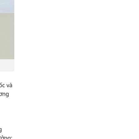
ốc và
ương
g
ưởng;