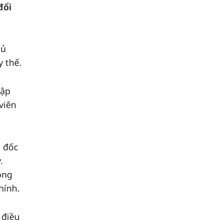
đổi
hủ
 thế.
hập
viên
m đốc
.
ong
hính.
 điều