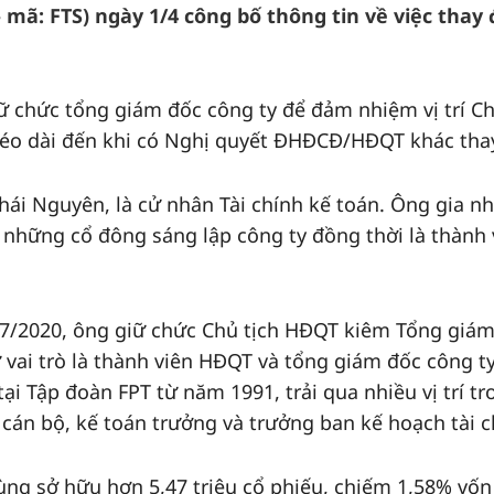
mã: FTS) ngày 1/4 công bố thông tin về việc thay 
iữ chức tổng giám đốc công ty để đảm nhiệm vị trí C
kéo dài đến khi có Nghị quyết ĐHĐCĐ/HĐQT khác thay
ái Nguyên, là cử nhân Tài chính kế toán. Ông gia n
 những cổ đông sáng lập công ty đồng thời là thành 
/7/2020, ông giữ chức Chủ tịch HĐQT kiêm Tổng giá
 vai trò là thành viên HĐQT và tổng giám đốc công ty
ại Tập đoàn FPT từ năm 1991, trải qua nhiều vị trí tr
ư cán bộ, kế toán trưởng và trưởng ban kế hoạch tài c
ùng sở hữu hơn 5,47 triệu cổ phiếu, chiếm 1,58% vốn