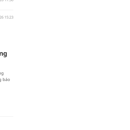
26 15:23
ông
ng
g báo