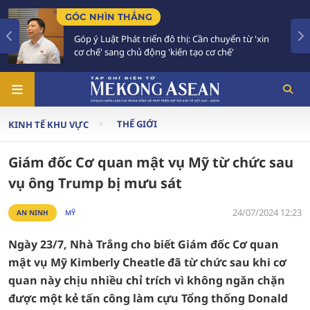
G
TIÊU ĐIỂM
iển đô thị: Cần chuyển từ 'xin
Bế mạc Hội nghị Ngoại
ộng 'kiến tạo cơ chế'
vào giai đoạn hành đ
THẾ GIỚI
KINH TẾ KHU VỰC
Giám đốc Cơ quan mật vụ Mỹ từ chức sau
vụ ông Trump bị mưu sát
24/07/2024 12:23
AN NINH
MỸ
Ngày 23/7, Nhà Trắng cho biết Giám đốc Cơ quan
mật vụ Mỹ Kimberly Cheatle đã từ chức sau khi cơ
quan này chịu nhiều chỉ trích vì không ngăn chặn
được một kẻ tấn công làm cựu Tổng thống Donald