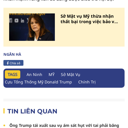
Sở Mật vụ Mỹ thừa nhận
thất bại trong việc bảo vệ
ông Trump
NGÂN HÀ
Chia sẻ
TAGS
An Ninh
MỸ
Sở Mật Vụ
Cựu Tổng Thống Mỹ Donald Trump
Chính Trị
TIN LIÊN QUAN
Ông Trump tái xuất sau vụ ám sát hụt với tai phải băng