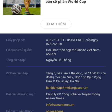
bán cổ phần World Cup
XEM THÊM
Giấy phép số:
49/GP-BTTTT - do Bộ TT&TT cấp ngày
07/02/2020
Cơ quan chủ quản:
Hội Phát triển hợp tác kinh tế Việt Nam -
ASEAN
Tổng biên tập:
Nguyễn Hà Thắng
VP Ban biên tập:
Tầng 5, Lê Xuân 2 Building, Lô C15/D21 Khu
đô thị mới Cầu Giấy, Ngõ 100 Dịch Vọng
Hâụ, P. Cầu Giấy, Hà Nội
banbientap@mekongasean.vn
Đại diện thương mại:
Công ty CP Công nghệ và Truyền thông
Asean Times
info@aseantimes.vn
Hỗ trợ truyền thông:
0949839998