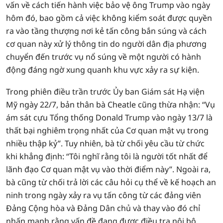
vấn về cách tiến hành việc bảo vệ ông Trump vào ngày
hôm đó, bao gồm cả việc không kiểm soát được quyền
ra vào tầng thượng nơi kẻ tấn công bắn súng và cách
cơ quan này xử lý thông tin do người dân địa phương
chuyển đến trước vụ nổ súng về một người có hành
động đáng ngờ xung quanh khu vực xảy ra sự kiện.
Trong phiên điều trần trước Ủy ban Giám sát Hạ viện
Mỹ ngày 22/7, bản thân bà Cheatle cũng thừa nhận: “Vụ
ám sát cựu Tổng thống Donald Trump vào ngày 13/7 là
thất bại nghiêm trọng nhất của Cơ quan mật vụ trong
nhiều thập kỷ”. Tuy nhiên, bà từ chối yêu cầu từ chức
khi khẳng định: “Tôi nghĩ rằng tôi là người tốt nhất để
lãnh đạo Cơ quan mật vụ vào thời điểm này”. Ngoài ra,
bà cũng từ chối trả lời các câu hỏi cụ thể về kế hoạch an
ninh trong ngày xảy ra vụ tấn công từ các đảng viên
Đảng Cộng hòa và Đảng Dân chủ và thay vào đó chỉ
nhấn mạnh rằng vấn đề đang được điều tra nội bộ.