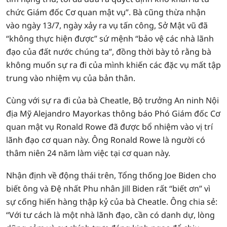
chức Giám đốc Cơ quan mật vụ”. Bà cũng thừa nhận
vào ngày 13/7, ngày xảy ra vụ tấn công, Sở Mật vũ đã
“không thực hiện được” sứ mệnh “bảo vệ các nhà lãnh
đạo của đất nước chúng ta”, đồng thời bày tỏ rằng bà
không muốn sự ra đi của mình khiến các đặc vụ mất tập
trung vào nhiệm vụ của bản thân.
Cùng với sự ra đi của bà Cheatle, Bộ trưởng An ninh Nội
địa Mỹ Alejandro Mayorkas thông báo Phó Giám đốc Cơ
quan mật vụ Ronald Rowe đã được bổ nhiệm vào vị trí
lãnh đạo cơ quan này. Ông Ronald Rowe là người có
thâm niên 24 năm làm việc tại cơ quan này.
Nhận định về động thái trên, Tổng thống Joe Biden cho
biết ông và Đệ nhất Phu nhân Jill Biden rất “biết ơn” vì
sự cống hiến hàng thập kỷ của bà Cheatle. Ông chia sẻ:
“Với tư cách là một nhà lãnh đạo, cần có danh dự, lòng