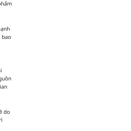
 phẩm
mạnh
g bao
i
nguồn
ian
ẽ do
ì