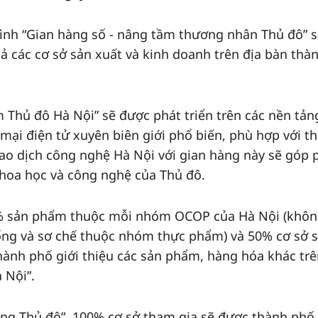
rình “Gian hàng số - nâng tầm thương nhân Thủ đô” 
 cả các cơ sở sản xuất và kinh doanh trên địa bàn thà
 Thủ đô Hà Nội” sẽ được phát triển trên các nền tản
ại điện tử xuyên biên giới phổ biến, phù hợp với th
iao dịch công nghệ Hà Nội với gian hàng này sẽ góp 
 khoa học và công nghệ của Thủ đô.
0% sản phẩm thuộc mỗi nhóm OCOP của Hà Nội (khô
ống và sơ chế thuộc nhóm thực phẩm) và 50% cơ sở 
thành phố giới thiệu các sản phẩm, hàng hóa khác tr
 Nội”.
ng Thủ đô”, 100% cơ sở tham gia sẽ được thành phố