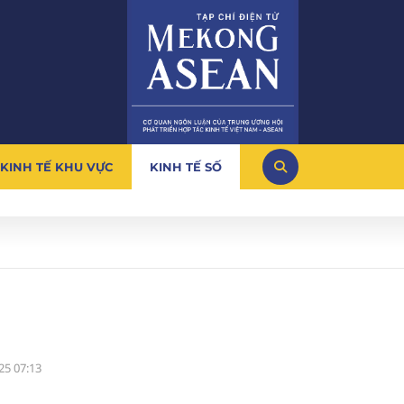
KINH TẾ KHU VỰC
KINH TẾ SỐ
25 07:13