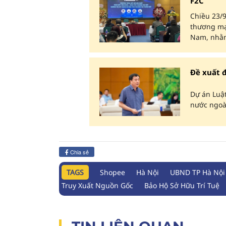
F2C
Chiều 23/9
thương mại
Nam, nhằm
Đề xuất đ
Dự án Luậ
nước ngoài
Chia sẻ
TAGS
Shopee
Hà Nội
UBND TP Hà Nội
Truy Xuất Nguồn Gốc
Bảo Hộ Sở Hữu Trí Tuệ