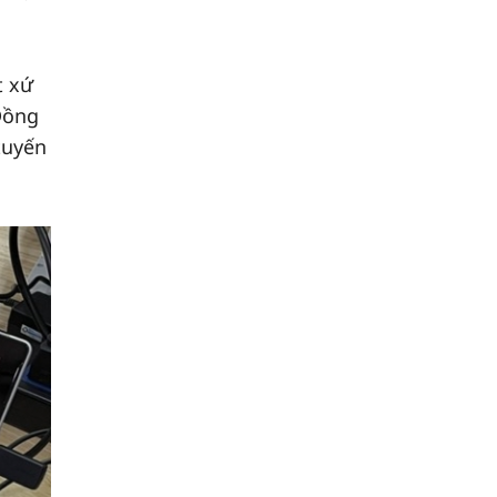
t xứ
Đồng
tuyến