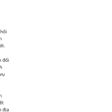
phối
n
ới.
n đổi
h
 vụ
h
ết
n địa