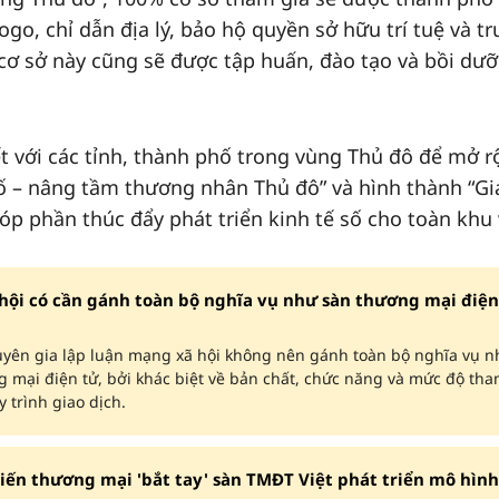
ogo, chỉ dẫn địa lý, bảo hộ quyền sở hữu trí tuệ và tr
ơ sở này cũng sẽ được tập huấn, đào tạo và bồi dư
ết với các tỉnh, thành phố trong vùng Thủ đô để mở 
số – nâng tầm thương nhân Thủ đô” và hình thành “Gi
p phần thúc đẩy phát triển kinh tế số cho toàn khu 
hội có cần gánh toàn bộ nghĩa vụ như sàn thương mại điện
uyên gia lập luận mạng xã hội không nên gánh toàn bộ nghĩa vụ n
 mại điện tử, bởi khác biệt về bản chất, chức năng và mức độ th
y trình giao dịch.
iến thương mại 'bắt tay' sàn TMĐT Việt phát triển mô hình