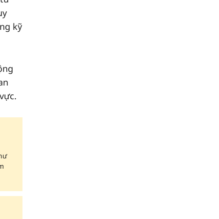
uy
ỡng kỹ
rộng
an
vực.
hư
am