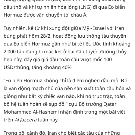
dầu thô và khí tự nhiên hóa lỏng (LNG) đi qua Eo biển
Hormuz được vận chuyển tới châu Á.
Tuy nhiên, kể từ khi xung đột giữa Mỹ - Israel với Iran
bùng phát hôm 28/2, hoạt động lưu thông tàu thuyền
qua Eo biển Hormuz gần như bị tê liệt. Ước tính khoảng
2.000 tàu đang bị mắc kẹt ở hai đầu tuyến đường thủy
hẹp này, đẩy giá giá dầu toàn cầu vượt mốc 100
USD/thùng, tăng khoảng 40%.
“Eo biển Hormuz không chỉ là điểm nghẽn dầu mỏ. Đó
là van động mạch chủ của nền sản xuất toàn cầu hóa và
giống như bất kỳ chiếc van nào, khi nó trục trặc, toàn
bộ hệ tuần hoàn sẽ sụp đổ,” cựu Bộ trưởng Qatar
Mohammed Al-Hashemi nhận định trong một bài viết
trên
Al Jazeera
tuần này.
Trong bối cảnh đó, Iran cho biết các tàu của những