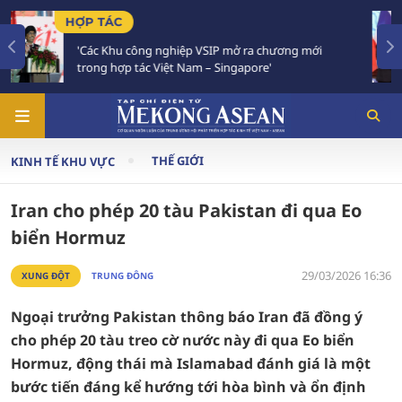
TIÊU ĐIỂM
hương mới
Việt Nam - Thái Lan nhất trí triển khai th
Chiến lược 'Ba kết nối'
THẾ GIỚI
KINH TẾ KHU VỰC
Iran cho phép 20 tàu Pakistan đi qua Eo
biển Hormuz
29/03/2026 16:36
XUNG ĐỘT
TRUNG ĐÔNG
Ngoại trưởng Pakistan thông báo Iran đã đồng ý
cho phép 20 tàu treo cờ nước này đi qua Eo biển
Hormuz, động thái mà Islamabad đánh giá là một
bước tiến đáng kể hướng tới hòa bình và ổn định