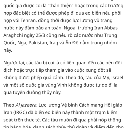
quốc gia được coi là “thân thiện” hoặc trong các trường
hợp đặc biệt có thể được phép đi qua eo biển nếu phối
hợp với Tehran, đồng thời được lực lượng vũ trang
nước này đảm bảo an toàn. Ngoại trưởng Iran Abbas
Araghchi ngày 25/3 cũng nêu rõ các nước như Trung
Quốc, Nga, Pakistan, Iraq và Ấn Độ nằm trong nhóm
này.
Ngược lại, các tàu bị coi là có liên quan đến các bên đối
địch hoặc trực tiếp tham gia vào cuộc xung đột sẽ
không được phép quá cảnh. Theo đó, tàu của Mỹ, Israel
và một số quốc gia vùng Vịnh không được tự do đi lại
qua tuyến đường thủy này.
Theo
Al Jazeera
, Lực lượng Vệ binh Cách mạng Hồi giáo
Iran (IRGC) đã biến eo biển này thành một trạm kiểm
soát trên thực tế. Các tàu muốn đi qua phải nộp thông
tin hàng hóa, danh sách thủy thủ đoàn và điểm đến cho