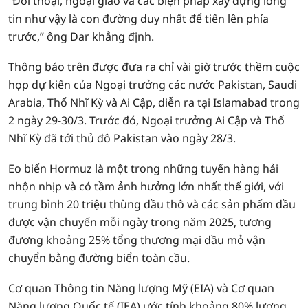
“Đối thoại, ngoại giao và các biện pháp xây dựng lòng
tin như vậy là con đường duy nhất để tiến lên phía
trước,” ông Dar khẳng định.
Thông báo trên được đưa ra chỉ vài giờ trước thềm cuộc
họp dự kiến của Ngoại trưởng các nước Pakistan, Saudi
Arabia, Thổ Nhĩ Kỳ và Ai Cập, diễn ra tại Islamabad trong
2 ngày 29-30/3. Trước đó, Ngoại trưởng Ai Cập và Thổ
Nhĩ Kỳ đã tới thủ đô Pakistan vào ngày 28/3.
Eo biển Hormuz là một trong những tuyến hàng hải
nhộn nhịp và có tầm ảnh hưởng lớn nhất thế giới, với
trung bình 20 triệu thùng dầu thô và các sản phẩm dầu
được vận chuyển mỗi ngày trong năm 2025, tương
đương khoảng 25% tổng thương mại dầu mỏ vận
chuyển bằng đường biển toàn cầu.
Cơ quan Thông tin Năng lượng Mỹ (EIA) và Cơ quan
Năng lượng Quốc tế (IEA) ước tính khoảng 80% lượng