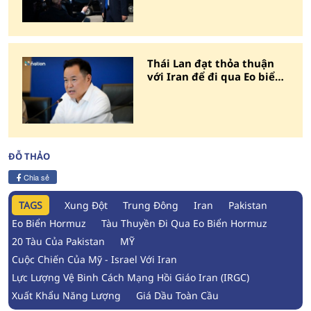
Thái Lan đạt thỏa thuận
với Iran để đi qua Eo biển
Hormuz
ĐỖ THẢO
Chia sẻ
TAGS
Xung Đột
Trung Đông
Iran
Pakistan
Eo Biển Hormuz
Tàu Thuyền Đi Qua Eo Biển Hormuz
20 Tàu Của Pakistan
MỸ
Cuộc Chiến Của Mỹ - Israel Với Iran
Lực Lượng Vệ Binh Cách Mạng Hồi Giáo Iran (IRGC)
Xuất Khẩu Năng Lượng
Giá Dầu Toàn Cầu