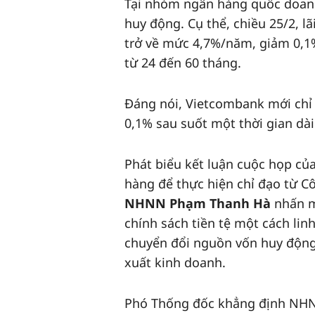
Tại nhóm ngân hàng quốc doa
huy động. Cụ thể, chiều 25/2, l
trở về mức 4,7%/năm, giảm 0,1%
từ 24 đến 60 tháng.
Đáng nói, Vietcombank mới chỉ 
0,1% sau suốt một thời gian dài
Phát biểu kết luận cuộc họp c
hàng để thực hiện chỉ đạo từ C
NHNN Phạm Thanh Hà
nhấn mạ
chính sách tiền tệ một cách lin
chuyển đổi nguồn vốn huy động 
xuất kinh doanh.
Phó Thống đốc khẳng định NHN