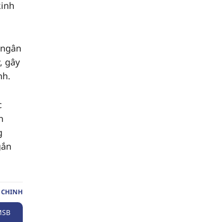
kinh
 ngân
, gây
nh.
c
h
g
gắn
 CHINH
MSB