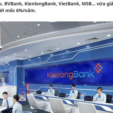
, BVBank, KienlongBank, VietBank, MSB... vừa g
ưới mốc 6%/năm.