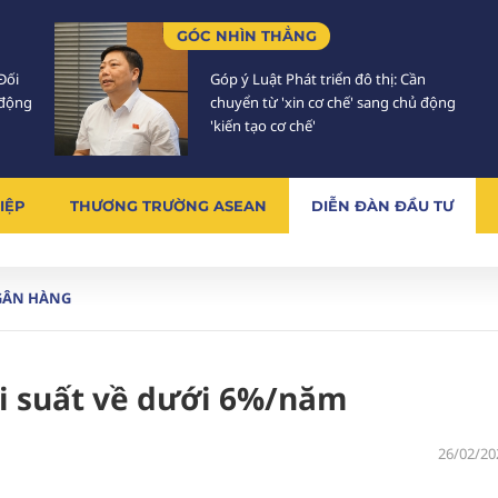
GÓC NHÌN THẲNG
Đối
Góp ý Luật Phát triển đô thị: Cần
 động
chuyển từ 'xin cơ chế' sang chủ động
'kiến tạo cơ chế'
IỆP
THƯƠNG TRƯỜNG ASEAN
DIỄN ĐÀN ĐẦU TƯ
GÂN HÀNG
i suất về dưới 6%/năm
26/02/20