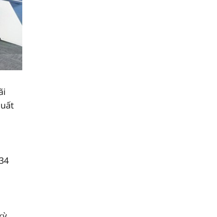
ãi
suất
-34
kỳ