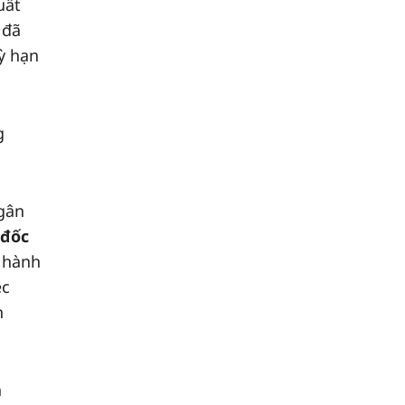
uất
 đã
ỳ hạn
g
gân
 đốc
u hành
ệc
n
n