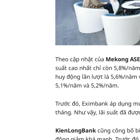
Theo cập nhật của
Mekong AS
suất cao nhất chỉ còn 5,8%/năm 
huy động lần lượt là 5,6%/năm v
5,1%/năm và 5,2%/năm.
Trước đó, Eximbank áp dụng mức
tháng. Như vậy, lãi suất đã đư
KienLongBank
cũng công bố biể
động giảm khá mạnh. Trước đó 