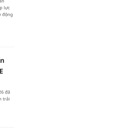
ân
p lực
y động
ến
E
26 đã
 trải