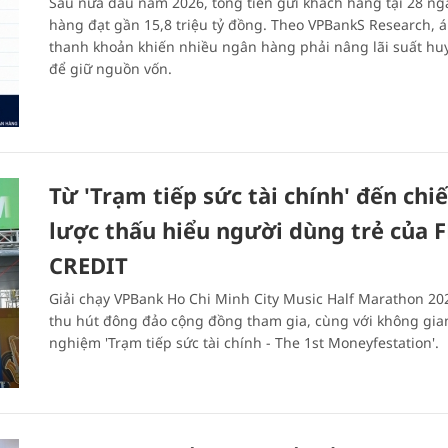
Sau nửa đầu năm 2026, tổng tiền gửi khách hàng tại 28 ng
hàng đạt gần 15,8 triệu tỷ đồng. Theo VPBankS Research, á
thanh khoản khiến nhiều ngân hàng phải nâng lãi suất hu
để giữ nguồn vốn.
Từ 'Trạm tiếp sức tài chính' đến chi
lược thấu hiểu người dùng trẻ của F
CREDIT
Giải chạy VPBank Ho Chi Minh City Music Half Marathon 20
thu hút đông đảo cộng đồng tham gia, cùng với không gian
nghiệm 'Trạm tiếp sức tài chính - The 1st Moneyfestation'.