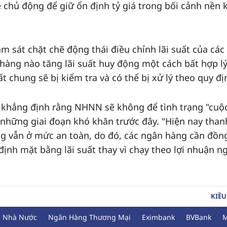
tệ chủ động để giữ ổn định tỷ giá trong bối cảnh nền 
 sát chặt chẽ động thái điều chỉnh lãi suất của các
àng nào tăng lãi suất huy động một cách bất hợp lý
 chung sẽ bị kiểm tra và có thể bị xử lý theo quy đị
khẳng định rằng NHNN sẽ không để tình trạng "cuộ
g những giai đoạn khó khăn trước đây. "Hiện nay than
g vẫn ở mức an toàn, do đó, các ngân hàng cần đồn
ịnh mặt bằng lãi suất thay vì chạy theo lợi nhuận n
KIỀU
 Nhà Nước
Ngân Hàng Thương Mại
Eximbank
BVBank