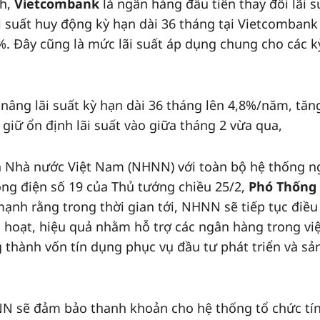
nh,
Vietcombank
là ngân hàng đầu tiên thay đổi lãi s
ãi suất huy động kỳ hạn dài 36 tháng tại Vietcombank
. Đây cũng là mức lãi suất áp dụng chung cho các k
nâng lãi suất kỳ hạn dài 36 tháng lên 4,8%/năm, tăn
 giữ ổn định lãi suất vào giữa tháng 2 vừa qua,
ủa Nhà nước Việt Nam (NHNN) với toàn bộ hệ thống n
ông điện số 19 của Thủ tướng chiều 25/2,
Phó Thống
nh rằng trong thời gian tới, NHNN sẽ tiếp tục điề
h hoạt, hiệu quả nhằm hỗ trợ các ngân hàng trong vi
thành vốn tín dụng phục vụ đầu tư phát triển và sả
N sẽ đảm bảo thanh khoản cho hệ thống tổ chức tí