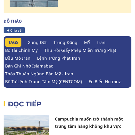
ĐỖ THẢO
Chia sẻ
TAGS
Xung Đột
Trung Đông
MỸ
Iran
Bộ Tài Chính Mỹ
Thu Hồi Giấy Phép Miễn Trừng Phạt
Dầu Mỏ Iran
Lệnh Trừng Phạt Iran
Bản Ghi Nhớ Islamabad
Thỏa Thuận Ngừng Bắn Mỹ - Iran
Bộ Tư Lệnh Trung Tâm Mỹ (CENTCOM)
Eo Biển Hormuz
ĐỌC TIẾP
Campuchia muốn trở thành một
trung tâm hàng không khu vực