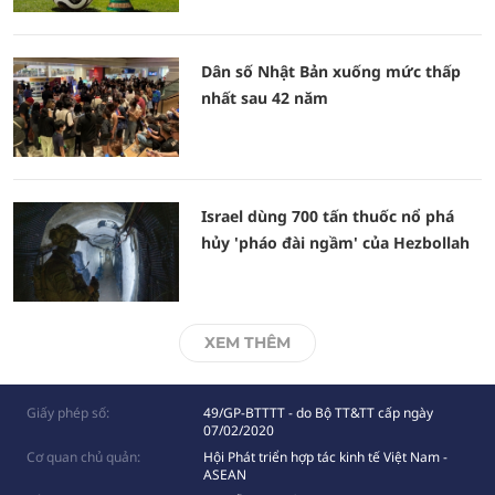
Dân số Nhật Bản xuống mức thấp
nhất sau 42 năm
Israel dùng 700 tấn thuốc nổ phá
hủy 'pháo đài ngầm' của Hezbollah
XEM THÊM
Giấy phép số:
49/GP-BTTTT - do Bộ TT&TT cấp ngày
07/02/2020
Cơ quan chủ quản:
Hội Phát triển hợp tác kinh tế Việt Nam -
ASEAN