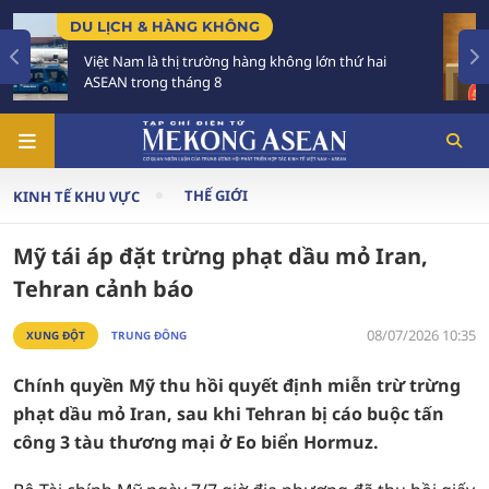
CHÍNH SÁCH
ông lớn thứ hai
Tạo khuôn khổ pháp lý ổn định, độ
triển các đô thị lớn
THẾ GIỚI
KINH TẾ KHU VỰC
Mỹ tái áp đặt trừng phạt dầu mỏ Iran,
Tehran cảnh báo
08/07/2026 10:35
XUNG ĐỘT
TRUNG ĐÔNG
Chính quyền Mỹ thu hồi quyết định miễn trừ trừng
phạt dầu mỏ Iran, sau khi Tehran bị cáo buộc tấn
công 3 tàu thương mại ở Eo biển Hormuz.