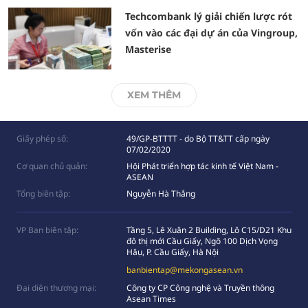
Techcombank lý giải chiến lược rót
vốn vào các đại dự án của Vingroup,
Masterise
XEM THÊM
Giấy phép số:
49/GP-BTTTT - do Bộ TT&TT cấp ngày
07/02/2020
Cơ quan chủ quản:
Hội Phát triển hợp tác kinh tế Việt Nam -
ASEAN
Tổng biên tập:
Nguyễn Hà Thắng
VP Ban biên tập:
Tầng 5, Lê Xuân 2 Building, Lô C15/D21 Khu
đô thị mới Cầu Giấy, Ngõ 100 Dịch Vọng
Hâụ, P. Cầu Giấy, Hà Nội
banbientap@mekongasean.vn
Đại diện thương mại:
Công ty CP Công nghệ và Truyền thông
Asean Times