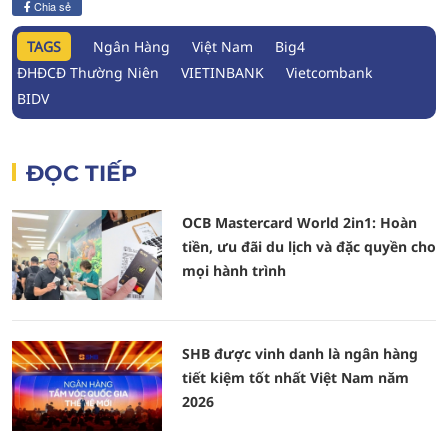
Chia sẻ
TAGS
Ngân Hàng
Việt Nam
Big4
ĐHĐCĐ Thường Niên
VIETINBANK
Vietcombank
BIDV
ĐỌC TIẾP
OCB Mastercard World 2in1: Hoàn
tiền, ưu đãi du lịch và đặc quyền cho
mọi hành trình
SHB được vinh danh là ngân hàng
tiết kiệm tốt nhất Việt Nam năm
2026