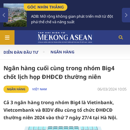
GÓC NHÌN THẲNG
ADB: Mở rộng không gian phát triển mới từ đột
phá thể chế và năng suất
NGÂN HÀNG
DIỄN ĐÀN ĐẦU TƯ
Ngân hàng cuối cùng trong nhóm Big4
chốt lịch họp ĐHĐCĐ thường niên
06/03/2024 10:05
NGÂN HÀNG
VIỆT NAM
Cả 3 ngân hàng trong nhóm Big4 là Vietinbank,
Vietcombank và BIDV đều cùng tổ chức ĐHĐCĐ
thường niên 2024 vào thứ 7 ngày 27/4 tại Hà Nội.