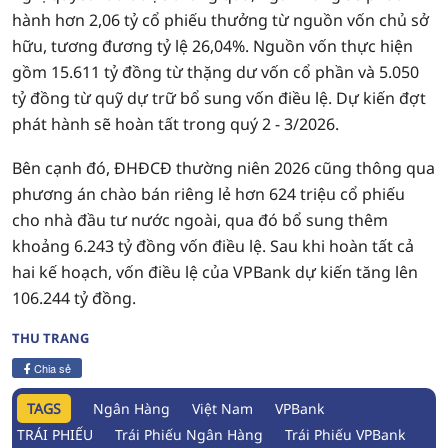
hành hơn 2,06 tỷ cổ phiếu thưởng từ nguồn vốn chủ sở
hữu, tương đương tỷ lệ 26,04%. Nguồn vốn thực hiện
gồm 15.611 tỷ đồng từ thặng dư vốn cổ phần và 5.050
tỷ đồng từ quỹ dự trữ bổ sung vốn điều lệ. Dự kiến đợt
phát hành sẽ hoàn tất trong quý 2 - 3/2026.
Bên cạnh đó, ĐHĐCĐ thường niên 2026 cũng thông qua
phương án chào bán riêng lẻ hơn 624 triệu cổ phiếu
cho nhà đầu tư nước ngoài, qua đó bổ sung thêm
khoảng 6.243 tỷ đồng vốn điều lệ. Sau khi hoàn tất cả
hai kế hoạch, vốn điều lệ của VPBank dự kiến tăng lên
106.244 tỷ đồng.
THU TRANG
Chia sẻ
TAGS
Ngân Hàng
Việt Nam
VPBank
TRÁI PHIẾU
Trái Phiếu Ngân Hàng
Trái Phiếu VPBank