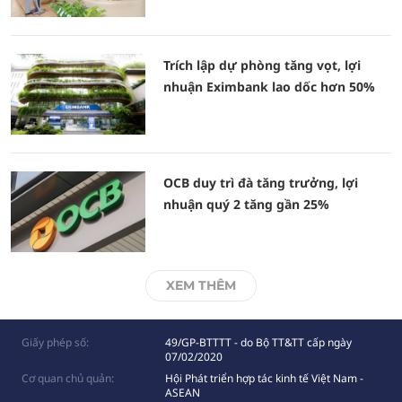
Trích lập dự phòng tăng vọt, lợi
nhuận Eximbank lao dốc hơn 50%
OCB duy trì đà tăng trưởng, lợi
nhuận quý 2 tăng gần 25%
XEM THÊM
Giấy phép số:
49/GP-BTTTT - do Bộ TT&TT cấp ngày
07/02/2020
Cơ quan chủ quản:
Hội Phát triển hợp tác kinh tế Việt Nam -
ASEAN