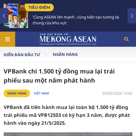
TIÊU ĐIỂM
 mạnh', cùng kiến tạo tương lai
59 năm ASEAN: Giữ 
vực
tương lai
NGÂN HÀNG
DIỄN ĐÀN ĐẦU TƯ
VPBank chi 1.500 tỷ đồng mua lại trái
phiếu sau một năm phát hành
24/05/2026 12:42
NGÂN HÀNG
VIỆT NAM
VPBank đã tiến hành mua lại toàn bộ 1.500 tỷ đồng
trái phiếu mã VPB12503 có kỳ hạn 3 năm, được phát
hành vào ngày 21/5/2025.