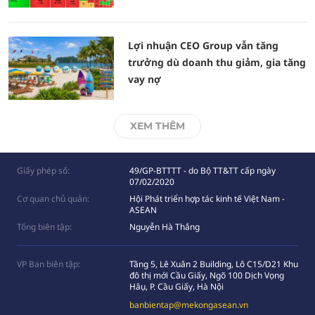
Lợi nhuận CEO Group vẫn tăng
trưởng dù doanh thu giảm, gia tăng
vay nợ
XEM THÊM
Giấy phép số:
49/GP-BTTTT - do Bộ TT&TT cấp ngày
07/02/2020
Cơ quan chủ quản:
Hội Phát triển hợp tác kinh tế Việt Nam -
ASEAN
Tổng biên tập:
Nguyễn Hà Thắng
VP Ban biên tập:
Tầng 5, Lê Xuân 2 Building, Lô C15/D21 Khu
đô thị mới Cầu Giấy, Ngõ 100 Dịch Vọng
Hâụ, P. Cầu Giấy, Hà Nội
banbientap@mekongasean.vn