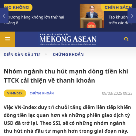
CHÍNH SÁCH
i
Tạo khuôn khổ pháp lý ổn định, đột phá để phát
triển các đô thị lớn
CHỨNG KHOÁN
DIỄN ĐÀN ĐẦU TƯ
Nhóm ngành thu hút mạnh dòng tiền khi
TTCK cải thiện về thanh khoản
09/03/2025 09:23
VN-INDEX
CHỨNG KHOÁN
Việc VN-Index duy trì chuỗi tăng điểm liên tiếp khiến
dòng tiền lạc quan hơn và những phiên giao dịch tỷ
USD đã trở lại. Theo SSI, sẽ có những nhóm ngành
thu hút nhà đầu tư mạnh hơn trong giai đoạn này.