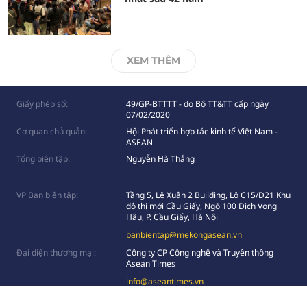
XEM THÊM
Giấy phép số:
49/GP-BTTTT - do Bộ TT&TT cấp ngày
07/02/2020
Cơ quan chủ quản:
Hội Phát triển hợp tác kinh tế Việt Nam -
ASEAN
Tổng biên tập:
Nguyễn Hà Thắng
VP Ban biên tập:
Tầng 5, Lê Xuân 2 Building, Lô C15/D21 Khu
đô thị mới Cầu Giấy, Ngõ 100 Dịch Vọng
Hâụ, P. Cầu Giấy, Hà Nội
banbientap@mekongasean.vn
Đại diện thương mại:
Công ty CP Công nghệ và Truyền thông
Asean Times
info@aseantimes.vn
Hỗ trợ truyền thông:
0949839998