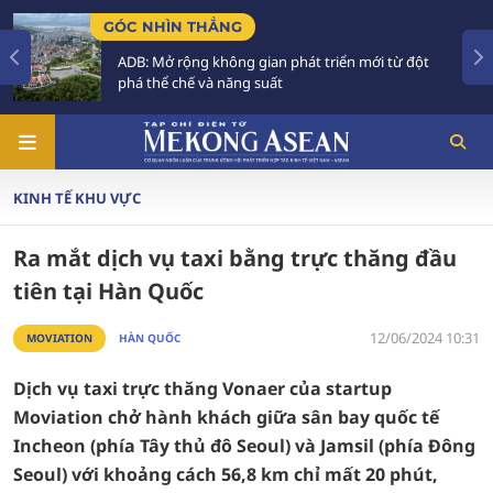
NHÌN THẲNG
TIÊU ĐIỂ
 Mở rộng không gian phát triển mới từ đột
Tăng trư
thể chế và năng suất
Phải xâ
KINH TẾ KHU VỰC
Ra mắt dịch vụ taxi bằng trực thăng đầu
tiên tại Hàn Quốc
12/06/2024 10:31
MOVIATION
HÀN QUỐC
Dịch vụ taxi trực thăng Vonaer của startup
Moviation chở hành khách giữa sân bay quốc tế
Incheon (phía Tây thủ đô Seoul) và Jamsil (phía Đông
Seoul) với khoảng cách 56,8 km chỉ mất 20 phút,