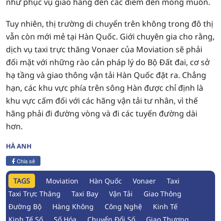
như phục vụ giao hàng đến các điểm đến mong muốn.
Tuy nhiên, thị trường di chuyển trên không trong đô thị
vẫn còn mới mẻ tại Hàn Quốc. Giới chuyên gia cho rằng,
dịch vụ taxi trực thăng Vonaer của Moviation sẽ phải
đối mặt với những rào cản pháp lý do Bộ Đất đai, cơ sở
hạ tầng và giao thông vận tải Hàn Quốc đặt ra. Chẳng
hạn, các khu vực phía trên sông Hàn được chỉ định là
khu vực cấm đối với các hãng vận tải tư nhân, vì thế
hãng phải đi đường vòng và đi các tuyến đường dài
hơn.
HÀ ANH
Chia sẻ
TAGS
Moviation
Hàn Quốc
Vonaer
Taxi
Taxi Trực Thăng
Taxi Bay
Vận Tải
Giao Thông
Đường Bộ
Hàng Không
Công Nghệ
Kinh Tế
Kinh Tế Số
Số Hóa
Chuyển Đổi Số
Giao Thương