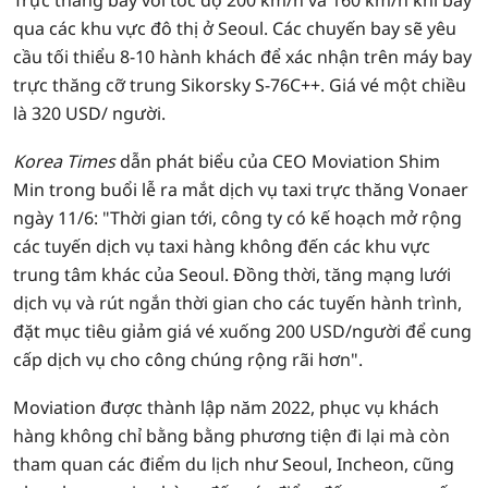
Trực thăng bay với tốc độ 200 km/h và 160 km/h khi bay
qua các khu vực đô thị ở Seoul. Các chuyến bay sẽ yêu
cầu tối thiểu 8-10 hành khách để xác nhận trên máy bay
trực thăng cỡ trung Sikorsky S-76C++. Giá vé một chiều
là 320 USD/ người.
Korea Times
dẫn phát biểu của CEO Moviation Shim
Min trong buổi lễ ra mắt dịch vụ taxi trực thăng Vonaer
ngày 11/6: "Thời gian tới, công ty có kế hoạch mở rộng
các tuyến dịch vụ taxi hàng không đến các khu vực
trung tâm khác của Seoul. Đồng thời, tăng mạng lưới
dịch vụ và rút ngắn thời gian cho các tuyến hành trình,
đặt mục tiêu giảm giá vé xuống 200 USD/người để cung
cấp dịch vụ cho công chúng rộng rãi hơn".
Moviation được thành lập năm 2022, phục vụ khách
hàng không chỉ bằng bằng phương tiện đi lại mà còn
tham quan các điểm du lịch như Seoul, Incheon, cũng