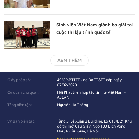
Sinh viên Việt Nam giành ba giải tại
cuộc thi lập trình quốc tế
XEM THÊM
Giấy phép số:
49/GP-BTTTT - do Bộ TT&TT cấp ngày
07/02/2020
Cơ quan chủ quản:
Hội Phát triển hợp tác kinh tế Việt Nam -
ASEAN
Tổng biên tập:
Nguyễn Hà Thắng
VP Ban biên tập:
Tầng 5, Lê Xuân 2 Building, Lô C15/D21 Khu
đô thị mới Cầu Giấy, Ngõ 100 Dịch Vọng
Hâụ, P. Cầu Giấy, Hà Nội