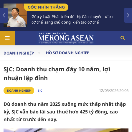
C NHÌN THẲNG
TIÊU 
óp ý Luật Phát triển đô thị: Cần chuyển từ 'xin
Bế mạ
ơ chế' sang chủ động 'kiến tạo cơ chế'
vào g
HỒ SƠ DOANH NGHIỆP
DOANH NGHIỆP
SJC: Doanh thu chạm đáy 10 năm, lợi
nhuận lập đỉnh
12/05/2026 20:06
DOANH NGHIỆP
SJC
Dù doanh thu năm 2025 xuống mức thấp nhất thập
kỷ, SJC vẫn báo lãi sau thuế hơn 425 tỷ đồng, cao
nhất từ trước đến nay.