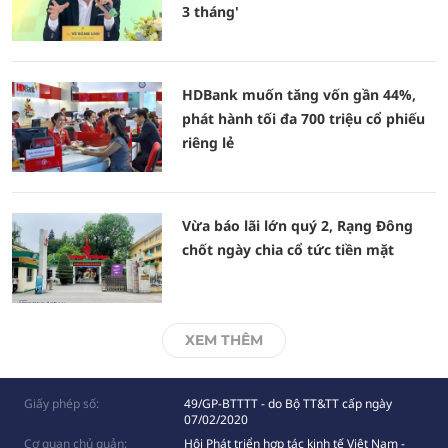
3 tháng'
HDBank muốn tăng vốn gần 44%,
phát hành tối đa 700 triệu cổ phiếu
riêng lẻ
Vừa báo lãi lớn quý 2, Rạng Đông
chốt ngày chia cổ tức tiền mặt
XEM THÊM
Giấy phép số:
49/GP-BTTTT - do Bộ TT&TT cấp ngày
07/02/2020
Cơ quan chủ quản:
Hội Phát triển hợp tác kinh tế Việt Nam -