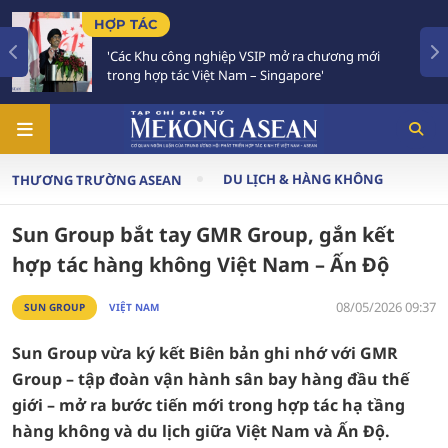
TIÊU ĐIỂM
p VSIP mở ra chương mới
Việt Nam - Thái Lan nhất 
am – Singapore'
Chiến lược 'Ba kết nối'
DU LỊCH & HÀNG KHÔNG
THƯƠNG TRƯỜNG ASEAN
Sun Group bắt tay GMR Group, gắn kết
hợp tác hàng không Việt Nam – Ấn Độ
08/05/2026 09:37
SUN GROUP
VIỆT NAM
Sun Group vừa ký kết Biên bản ghi nhớ với GMR
Group – tập đoàn vận hành sân bay hàng đầu thế
giới – mở ra bước tiến mới trong hợp tác hạ tầng
hàng không và du lịch giữa Việt Nam và Ấn Độ.