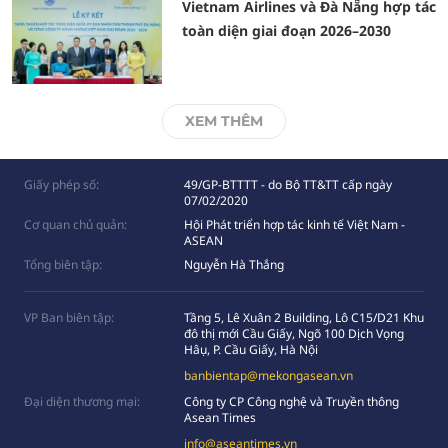
Vietnam Airlines và Đà Nẵng hợp tác
toàn diện giai đoạn 2026–2030
XEM THÊM
Giấy phép số:
49/GP-BTTTT - do Bộ TT&TT cấp ngày
07/02/2020
Cơ quan chủ quản:
Hội Phát triển hợp tác kinh tế Việt Nam -
ASEAN
Tổng biên tập:
Nguyễn Hà Thắng
VP Ban biên tập:
Tầng 5, Lê Xuân 2 Building, Lô C15/D21 Khu
đô thị mới Cầu Giấy, Ngõ 100 Dịch Vọng
Hâụ, P. Cầu Giấy, Hà Nội
banbientap@mekongasean.vn
Đại diện thương mại:
Công ty CP Công nghệ và Truyền thông
Asean Times
info@aseantimes.vn