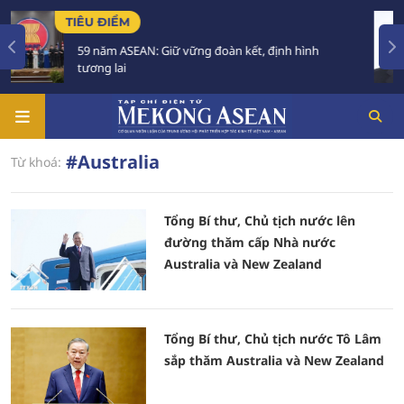
TIÊU ĐIỂM
TI
59 năm ASEAN: Giữ vững đoàn kết, định hình
V
tương lai
t
#Australia
Từ khoá:
Tổng Bí thư, Chủ tịch nước lên
đường thăm cấp Nhà nước
Australia và New Zealand
Tổng Bí thư, Chủ tịch nước Tô Lâm
sắp thăm Australia và New Zealand