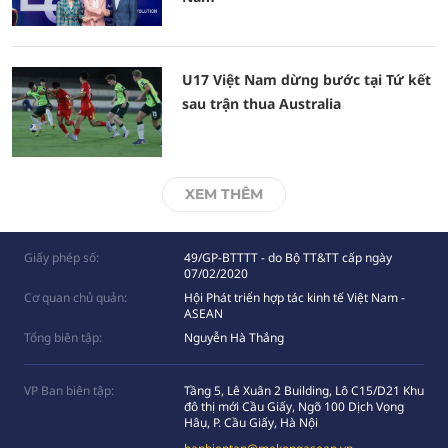
U17 Việt Nam dừng bước tại Tứ kết
sau trận thua Australia
XEM THÊM
Giấy phép số:
49/GP-BTTTT - do Bộ TT&TT cấp ngày
07/02/2020
Cơ quan chủ quản:
Hội Phát triển hợp tác kinh tế Việt Nam -
ASEAN
Tổng biên tập:
Nguyễn Hà Thắng
VP Ban biên tập:
Tầng 5, Lê Xuân 2 Building, Lô C15/D21 Khu
đô thị mới Cầu Giấy, Ngõ 100 Dịch Vọng
Hâụ, P. Cầu Giấy, Hà Nội