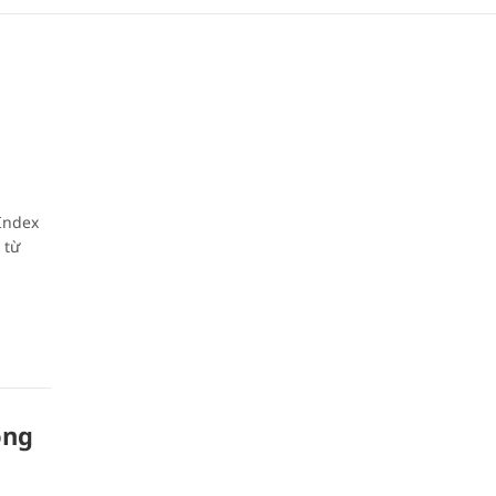
Index
 từ
ồng