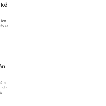
 kể
 lên
xảy ra
ân
 năm
g bán
là