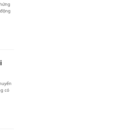
chứng
 động
i
chuyển
ng có