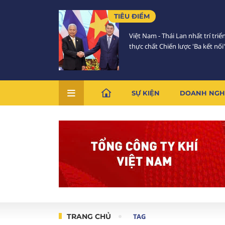
TIÊU ĐIỂM
Việt Nam - Thái Lan nhất trí triể
thực chất Chiến lược 'Ba kết nối'
SỰ KIỆN
DOANH NGH
TRANG CHỦ
TAG