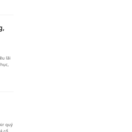
g,
êu lãi
phục,
Air quý
á cổ