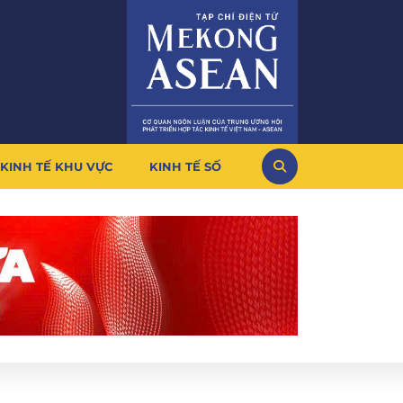
KINH TẾ KHU VỰC
KINH TẾ SỐ