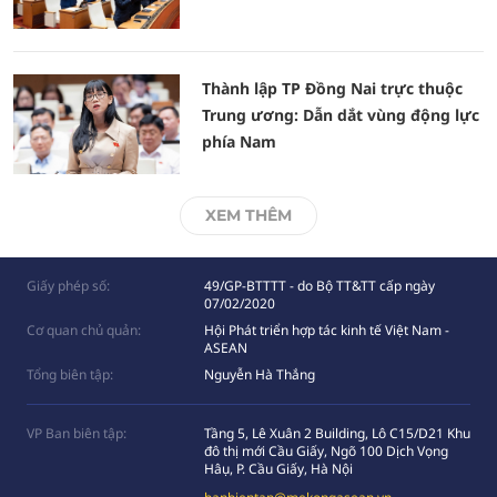
Thành lập TP Đồng Nai trực thuộc
Trung ương: Dẫn dắt vùng động lực
phía Nam
XEM THÊM
Giấy phép số:
49/GP-BTTTT - do Bộ TT&TT cấp ngày
07/02/2020
Cơ quan chủ quản:
Hội Phát triển hợp tác kinh tế Việt Nam -
ASEAN
Tổng biên tập:
Nguyễn Hà Thắng
VP Ban biên tập:
Tầng 5, Lê Xuân 2 Building, Lô C15/D21 Khu
đô thị mới Cầu Giấy, Ngõ 100 Dịch Vọng
Hâụ, P. Cầu Giấy, Hà Nội