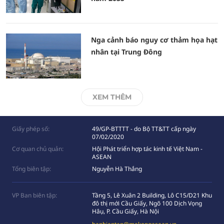
Nga cảnh báo nguy cơ thảm họa hạt
nhân tại Trung Đông
XEM THÊM
Giấy phép số:
49/GP-BTTTT - do Bộ TT&TT cấp ngày
07/02/2020
Cơ quan chủ quản:
Hội Phát triển hợp tác kinh tế Việt Nam -
ASEAN
Tổng biên tập:
Nguyễn Hà Thắng
VP Ban biên tập:
Tầng 5, Lê Xuân 2 Building, Lô C15/D21 Khu
đô thị mới Cầu Giấy, Ngõ 100 Dịch Vọng
Hâụ, P. Cầu Giấy, Hà Nội