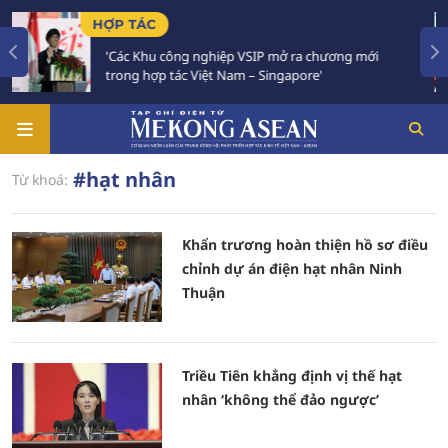
HỢP TÁC
'Các Khu công nghiệp VSIP mở ra chương mới
trong hợp tác Việt Nam – Singapore'
#hạt nhân
Từ khoá:
Khẩn trương hoàn thiện hồ sơ điều
chỉnh dự án điện hạt nhân Ninh
Thuận
Triều Tiên khẳng định vị thế hạt
nhân ‘không thể đảo ngược’