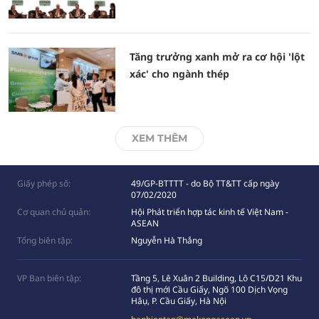
Tăng trưởng xanh mở ra cơ hội 'lột
xác' cho ngành thép
XEM THÊM
Giấy phép số:
49/GP-BTTTT - do Bộ TT&TT cấp ngày
07/02/2020
Cơ quan chủ quản:
Hội Phát triển hợp tác kinh tế Việt Nam -
ASEAN
Tổng biên tập:
Nguyễn Hà Thắng
VP Ban biên tập:
Tầng 5, Lê Xuân 2 Building, Lô C15/D21 Khu
đô thị mới Cầu Giấy, Ngõ 100 Dịch Vọng
Hâụ, P. Cầu Giấy, Hà Nội