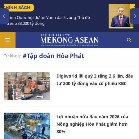
CH
TIÊU ĐIỂM
 hội dự án Vành đai 5 vùng Thủ đô
Tổng Bí thư, C
00 tỷ đồng
Australia và N
#Tập đoàn Hòa Phát
Từ khoá:
Digiworld lãi quý 2 tăng 2,6 lần, đầu
tư 200 tỷ đồng vào cổ phiếu KBC
Lợi nhuận nửa đầu năm 2026 của
Nông nghiệp Hòa Phát giảm hơn
30%