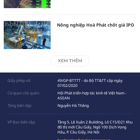
Nông nghiệp Hoà Phát chốt giá IPO
XEM THÊM
Giấy phép số:
49/GP-BTTTT - do Bộ TT&TT cấp ngày
07/02/2020
Cơ quan chủ quản:
Hội Phát triển hợp tác kinh tế Việt Nam -
ASEAN
Tổng biên tập:
Nguyễn Hà Thắng
VP Ban biên tập:
Tầng 5, Lê Xuân 2 Building, Lô C15/D21 Khu
đô thị mới Cầu Giấy, Ngõ 100 Dịch Vọng
Hâụ, P. Cầu Giấy, Hà Nội