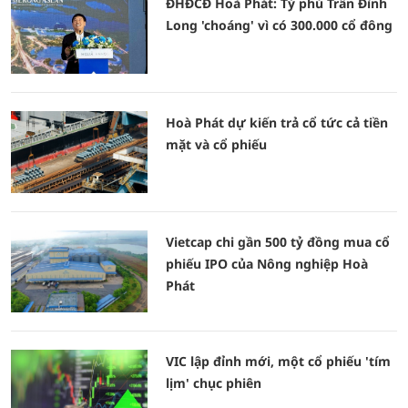
ĐHĐCĐ Hoà Phát: Tỷ phú Trần Đình
Long 'choáng' vì có 300.000 cổ đông
Hoà Phát dự kiến trả cổ tức cả tiền
mặt và cổ phiếu
Vietcap chi gần 500 tỷ đồng mua cổ
phiếu IPO của Nông nghiệp Hoà
Phát
VIC lập đỉnh mới, một cổ phiếu 'tím
lịm' chục phiên