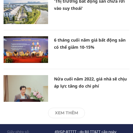
'Thị trường bất động sản chưa rơi
vào suy thoái'
6 tháng cuối năm giá bất động sản
có thể giảm 10-15%
Nửa cuối năm 2022, giá nhà sẽ chịu
áp lực tăng do chi phí
XEM THÊM
Giấy phép số:
49/GP-BTTTT - do Bộ TT&TT cấp ngày