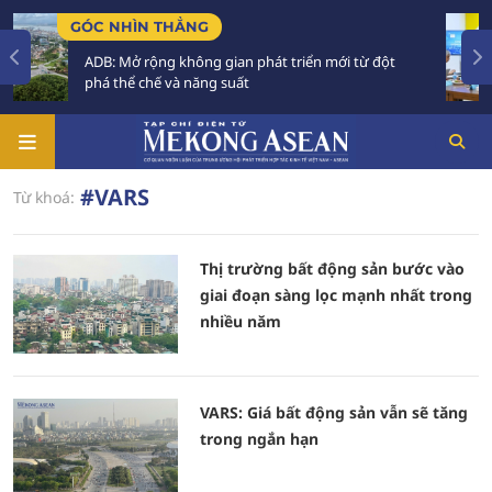
GÓC NHÌN THẲNG
TI
ADB: Mở rộng không gian phát triển mới từ đột
T
phá thể chế và năng suất
P
#VARS
Từ khoá:
Thị trường bất động sản bước vào
giai đoạn sàng lọc mạnh nhất trong
nhiều năm
VARS: Giá bất động sản vẫn sẽ tăng
trong ngắn hạn