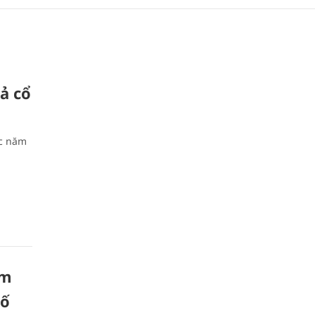
ả cổ
ức năm
êm
ố