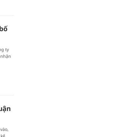
 bố
g ty
 nhận
uận
 vào,
 kế