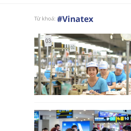
#Vinatex
Từ khoá: