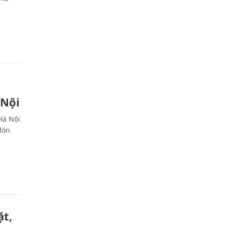
 Nội
Hà Nội
đón
ặt,