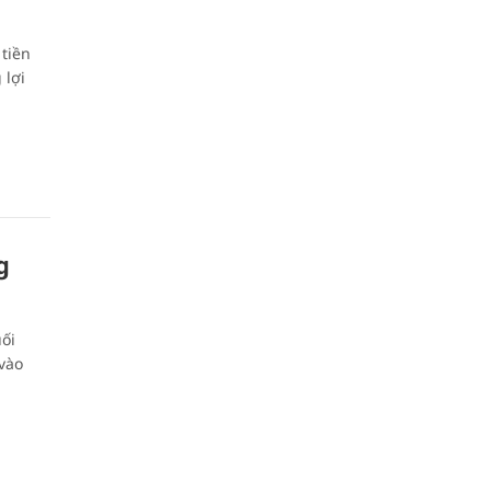
 tiền
 lợi
g
uối
vào