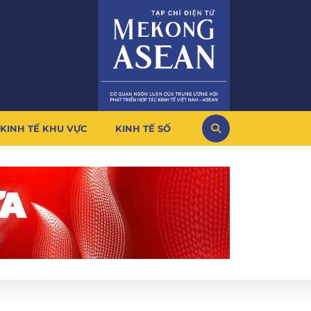
KINH TẾ KHU VỰC
KINH TẾ SỐ