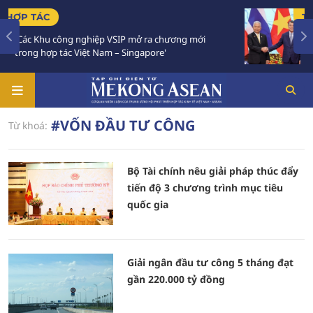
TIÊU ĐIỂM
ông nghiệp VSIP mở ra chương mới
Việt Nam - Thái
tác Việt Nam – Singapore'
Chiến lược 'Ba 
#VỐN ĐẦU TƯ CÔNG
Từ khoá:
Bộ Tài chính nêu giải pháp thúc đẩy
tiến độ 3 chương trình mục tiêu
quốc gia
Giải ngân đầu tư công 5 tháng đạt
gần 220.000 tỷ đồng