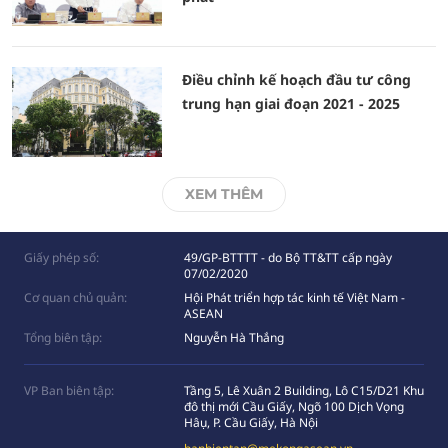
Điều chỉnh kế hoạch đầu tư công
trung hạn giai đoạn 2021 - 2025
XEM THÊM
Giấy phép số:
49/GP-BTTTT - do Bộ TT&TT cấp ngày
07/02/2020
Cơ quan chủ quản:
Hội Phát triển hợp tác kinh tế Việt Nam -
ASEAN
Tổng biên tập:
Nguyễn Hà Thắng
VP Ban biên tập:
Tầng 5, Lê Xuân 2 Building, Lô C15/D21 Khu
đô thị mới Cầu Giấy, Ngõ 100 Dịch Vọng
Hâụ, P. Cầu Giấy, Hà Nội