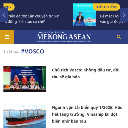
TIÊU ĐIỂM
hị: Cần chuyển từ 'xin
Bế mạc Hội nghị Ngoại giao 3
n tạo cơ chế'
vào giai đoạn hành động mới
#VOSCO
Từ khoá:
Chủ tịch Vosco: Không đầu tư, đội
tàu sẽ già hóa
Ngành vận tải biển quý 1/2026: Hầu
hết tăng trưởng, Vinaship lãi đột
biến nhờ bán tàu