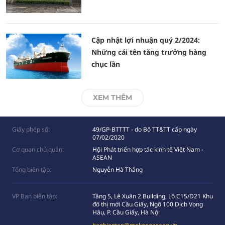
Cập nhật lợi nhuận quý 2/2024:
Những cái tên tăng trưởng hàng
chục lần
XEM THÊM
Giấy phép số:
49/GP-BTTTT - do Bộ TT&TT cấp ngày
07/02/2020
Cơ quan chủ quản:
Hội Phát triển hợp tác kinh tế Việt Nam -
ASEAN
Tổng biên tập:
Nguyễn Hà Thắng
VP Ban biên tập:
Tầng 5, Lê Xuân 2 Building, Lô C15/D21 Khu
đô thị mới Cầu Giấy, Ngõ 100 Dịch Vọng
Hâụ, P. Cầu Giấy, Hà Nội