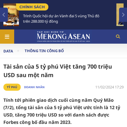
TIÊU ĐIỂM
 đai 5 vùng Thủ đô
Tổng Bí thư, Chủ tịch nước Tô
Australia và New Zealand
THÔNG TIN CÔNG BỐ
DATA
Tài sản của 5 tỷ phú Việt tăng 700 triệu
USD sau một năm
11/02/2024 17:29
TỶ PHÚ
DOANH NHÂN
Tính tới phiên giao dịch cuối cùng năm Quý Mão
(7/2), tổng tài sản của 5 tỷ phú Việt ước tính là 12 tỷ
USD, tăng 700 triệu USD so với danh sách được
Forbes công bố đầu năm 2023.