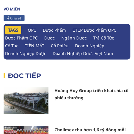
VŨ MIÊN
Chia sẻ
TAGS
OPC
Dược Phẩm
CTCP Dược Phẩm OPC
Dược Phẩm OPC
Dược
Ngành Dược
Trả Cổ Tức
Cổ Tức
TIỀN MẶT
Cổ Phiếu
Doanh Nghiệp
Doanh Nghiệp Dược
Doanh Nghiệp Dược Việt Nam
ĐỌC TIẾP
Hoàng Huy Group triển khai chia cổ
phiếu thưởng
Cholimex thu hơn 1,6 tỷ đồng mỗi