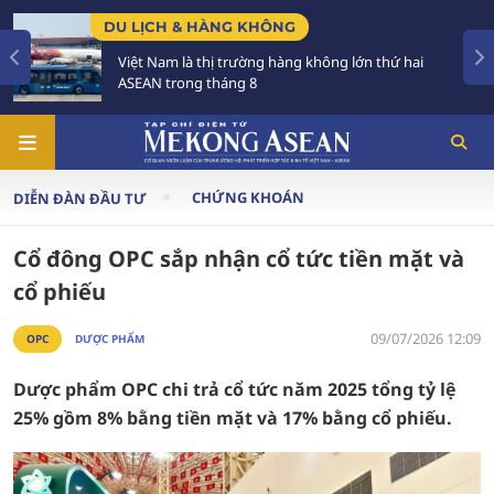
DU LỊCH & HÀNG KHÔNG
Việt Nam là thị trường hàng không lớn thứ hai
ASEAN trong tháng 8
CHỨNG KHOÁN
DIỄN ĐÀN ĐẦU TƯ
Cổ đông OPC sắp nhận cổ tức tiền mặt và
cổ phiếu
09/07/2026 12:09
OPC
DƯỢC PHẨM
Dược phẩm OPC chi trả cổ tức năm 2025 tổng tỷ lệ
25% gồm 8% bằng tiền mặt và 17% bằng cổ phiếu.