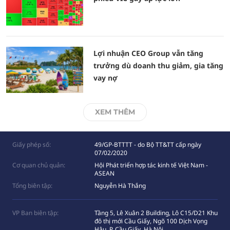
Lợi nhuận CEO Group vẫn tăng
trưởng dù doanh thu giảm, gia tăng
vay nợ
XEM THÊM
Giấy phép số:
49/GP-BTTTT - do Bộ TT&TT cấp ngày
07/02/2020
Cơ quan chủ quản:
Hội Phát triển hợp tác kinh tế Việt Nam -
ASEAN
Tổng biên tập:
Nguyễn Hà Thắng
VP Ban biên tập:
Tầng 5, Lê Xuân 2 Building, Lô C15/D21 Khu
đô thị mới Cầu Giấy, Ngõ 100 Dịch Vọng
Hâụ, P. Cầu Giấy, Hà Nội