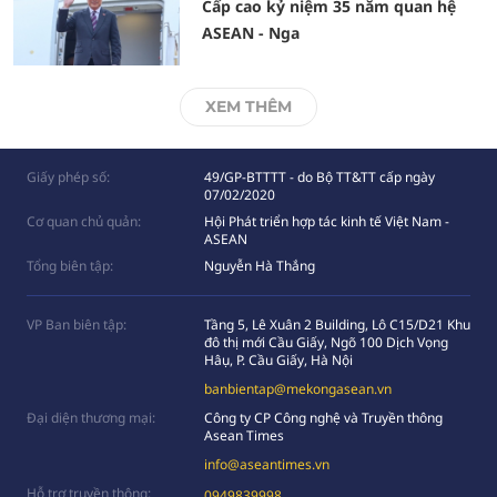
Cấp cao kỷ niệm 35 năm quan hệ
ASEAN - Nga
XEM THÊM
Giấy phép số:
49/GP-BTTTT - do Bộ TT&TT cấp ngày
07/02/2020
Cơ quan chủ quản:
Hội Phát triển hợp tác kinh tế Việt Nam -
ASEAN
Tổng biên tập:
Nguyễn Hà Thắng
VP Ban biên tập:
Tầng 5, Lê Xuân 2 Building, Lô C15/D21 Khu
đô thị mới Cầu Giấy, Ngõ 100 Dịch Vọng
Hâụ, P. Cầu Giấy, Hà Nội
banbientap@mekongasean.vn
Đại diện thương mại:
Công ty CP Công nghệ và Truyền thông
Asean Times
info@aseantimes.vn
Hỗ trợ truyền thông:
0949839998