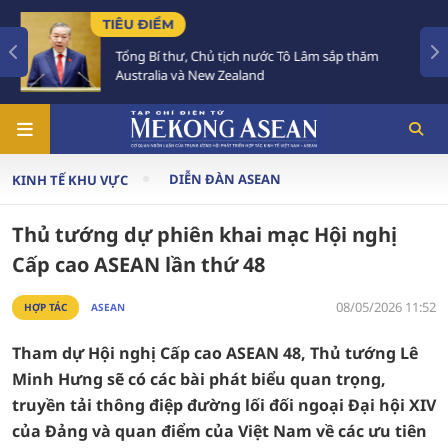
TIÊU ĐIỂM
Tổng Bí thư, Chủ tịch nước Tô Lâm sắp thăm
Australia và New Zealand
DIỄN ĐÀN ASEAN
KINH TẾ KHU VỰC
Thủ tướng dự phiên khai mạc Hội nghị
Cấp cao ASEAN lần thứ 48
08/05/2026 11:52
HỢP TÁC
ASEAN
Tham dự Hội nghị Cấp cao ASEAN 48, Thủ tướng Lê
Minh Hưng sẽ có các bài phát biểu quan trọng,
truyền tải thông điệp đường lối đối ngoại Đại hội XIV
của Đảng và quan điểm của Việt Nam về các ưu tiên