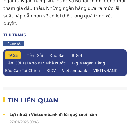
ngặt từ Ngân hàng Nhà nước và Bộ Tài chính, đồng thời
tham gia đấu thầu. Những ngân hàng đưa ra mức lãi
suất hấp dẫn hơn sẽ có lợi thế trong quá trình xét
duyệt.
THU TRANG
Chia sẻ
TAGS
Tiền Gửi
Kho Bạc
BIG 4
Tiền Gửi Tại Kho Bạc Nhà Nước
Big 4 Ngân Hàng
Báo Cáo Tài Chính
BIDV
Vietcombank
VIETINBANK
TIN LIÊN QUAN
Lợi nhuận Vietcombank đi lùi quý cuối năm
27/01/2025 09:45