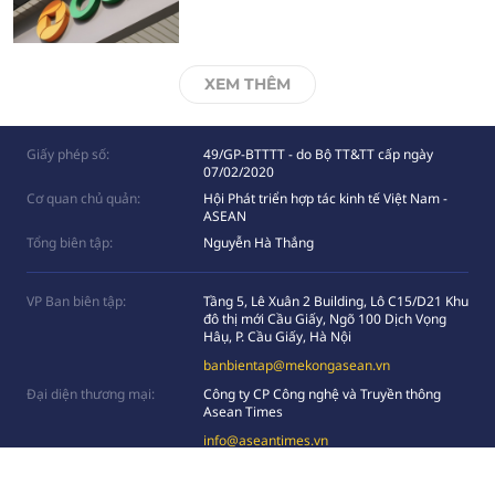
XEM THÊM
Giấy phép số:
49/GP-BTTTT - do Bộ TT&TT cấp ngày
07/02/2020
Cơ quan chủ quản:
Hội Phát triển hợp tác kinh tế Việt Nam -
ASEAN
Tổng biên tập:
Nguyễn Hà Thắng
VP Ban biên tập:
Tầng 5, Lê Xuân 2 Building, Lô C15/D21 Khu
đô thị mới Cầu Giấy, Ngõ 100 Dịch Vọng
Hâụ, P. Cầu Giấy, Hà Nội
banbientap@mekongasean.vn
Đại diện thương mại:
Công ty CP Công nghệ và Truyền thông
Asean Times
info@aseantimes.vn
Hỗ trợ truyền thông:
0949839998