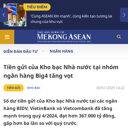
TIÊU ĐIỂM
'Cùng ASEAN lớn mạnh', cùng kiến tạo tương lai
chung của khu vực
NGÂN HÀNG
DIỄN ĐÀN ĐẦU TƯ
Tiền gửi của Kho bạc Nhà nước tại nhóm
ngân hàng Big4 tăng vọt
30/01/2025 14:22
TIỀN GỬI
KHO BẠC
Số dư tiền gửi của Kho bạc Nhà nước tại các ngân
hàng BIDV, VietinBank và Vietcombank đã tăng
mạnh trong quý 4/2024, đạt hơn 367.000 tỷ đồng,
gấp hơn ba lần so với quý trước.