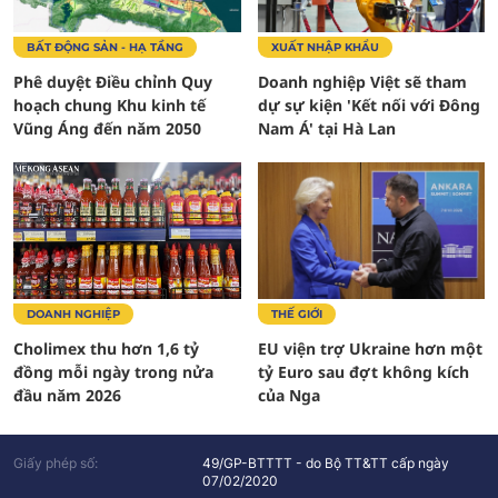
BẤT ĐỘNG SẢN - HẠ TẦNG
XUẤT NHẬP KHẨU
Phê duyệt Điều chỉnh Quy
Doanh nghiệp Việt sẽ tham
hoạch chung Khu kinh tế
dự sự kiện 'Kết nối với Đông
Vũng Áng đến năm 2050
Nam Á' tại Hà Lan
DOANH NGHIỆP
THẾ GIỚI
Cholimex thu hơn 1,6 tỷ
EU viện trợ Ukraine hơn một
đồng mỗi ngày trong nửa
tỷ Euro sau đợt không kích
đầu năm 2026
của Nga
Giấy phép số:
49/GP-BTTTT - do Bộ TT&TT cấp ngày
07/02/2020