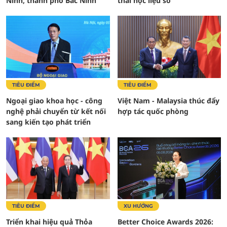
Ninh, thành phố Bắc Ninh
thái học liệu số
TIÊU ĐIỂM
TIÊU ĐIỂM
Ngoại giao khoa học - công
Việt Nam - Malaysia thúc đẩy
nghệ phải chuyển từ kết nối
hợp tác quốc phòng
sang kiến tạo phát triển
TIÊU ĐIỂM
XU HƯỚNG
Triển khai hiệu quả Thỏa
Better Choice Awards 2026: