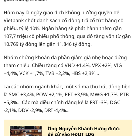
Hôm nay là ngày giao dịch không hưởng quyền để
Vietbank chốt danh sách cổ đông trả cổ tức bằng cổ
phiếu, tỷ lệ 10%. Ngân hàng sẽ phát hành thêm gần
107,7 triệu cổ phiếu phổ thông, qua đó tăng vốn từ gần
10.769 tỷ đồng lên gần 11.846 tỷ đồng.
Nhóm chứng khoán đa phần giảm giá nhẹ hoặc đứng
tham chiếu. Chiều tăng có VND +1,4%, VPX +2%, VIG
+4,4%, VCK +1,7%, TVB +2,2%, HBS +2,3%...
Tại các nhóm ngành khác, một số mã thu hút dòng tiền
là SMC +3,4%, POW +2,1%, PET +3,9%, MWG +1,7%, PTB
+5,8%... Các mã điều chỉnh đáng kể là FRT -3%, DGC
-2,1%, DDV -2,9%, DRI -4,4%...
Ông Nguyễn Khánh Hưng được
đề cử vào HĐQT LDG