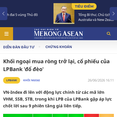
TIÊU ĐIỂM
Tổng Bí thư, Chủ tịch nước Tô Lâm sắp thăm
Australia và New Zealand
CHỨNG KHOÁN
DIỄN ĐÀN ĐẦU TƯ
Khối ngoại mua ròng trở lại, cổ phiếu của
LPBank 'đổ đèo'
26/06/2026 16:11
LPBANK
KHỐI NGOẠI
VN-Index đi lên với động lực chính từ các mã lớn
VHM, SSB, STB, trong khi LPB của LPBank gặp áp lực
chốt lời sau 9 phiên tăng giá liên tiếp.