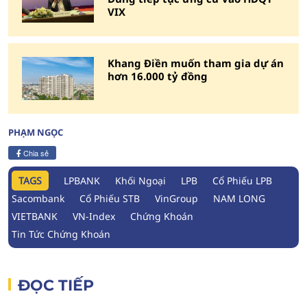
VIX
Khang Điền muốn tham gia dự án
hơn 16.000 tỷ đồng
PHẠM NGỌC
Chia sẻ
TAGS
LPBANK
Khối Ngoại
LPB
Cổ Phiếu LPB
Sacombank
Cổ Phiếu STB
VinGroup
NAM LONG
VIETBANK
VN-Index
Chứng Khoán
Tin Tức Chứng Khoán
ĐỌC TIẾP