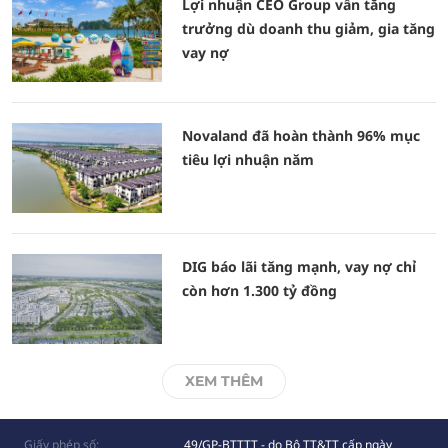
Lợi nhuận CEO Group vẫn tăng
trưởng dù doanh thu giảm, gia tăng
vay nợ
Novaland đã hoàn thành 96% mục
tiêu lợi nhuận năm
DIG báo lãi tăng mạnh, vay nợ chỉ
còn hơn 1.300 tỷ đồng
XEM THÊM
Giấy phép số:
49/GP-BTTTT - do Bộ TT&TT cấp ngày