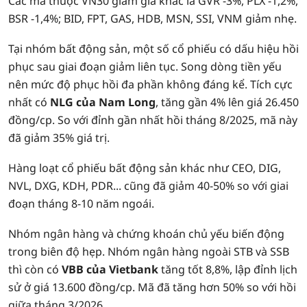
Các mã thuộc VN30 giảm giá khác là GVR -3%, PLX -1,2%,
BSR -1,4%; BID, FPT, GAS, HDB, MSN, SSI, VNM giảm nhẹ.
Tại nhóm bất động sản, một số cổ phiếu có dấu hiệu hồi
phục sau giai đoạn giảm liên tục. Song dòng tiền yếu
nên mức độ phục hồi đa phần không đáng kể. Tích cực
nhất có
NLG của Nam Long
, tăng gần 4% lên giá 26.450
đồng/cp. So với đỉnh gần nhất hồi tháng 8/2025, mã này
đã giảm 35% giá trị.
Hàng loạt cổ phiếu bất động sản khác như CEO, DIG,
NVL, DXG, KDH, PDR... cũng đã giảm 40-50% so với giai
đoạn tháng 8-10 năm ngoái.
Nhóm ngân hàng và chứng khoán chủ yếu biến động
trong biên độ hẹp. Nhóm ngân hàng ngoài STB và SSB
thì còn có
VBB của Vietbank
tăng tốt 8,8%, lập đỉnh lịch
sử ở giá 13.600 đồng/cp. Mã đã tăng hơn 50% so với hồi
giữa tháng 3/2026.