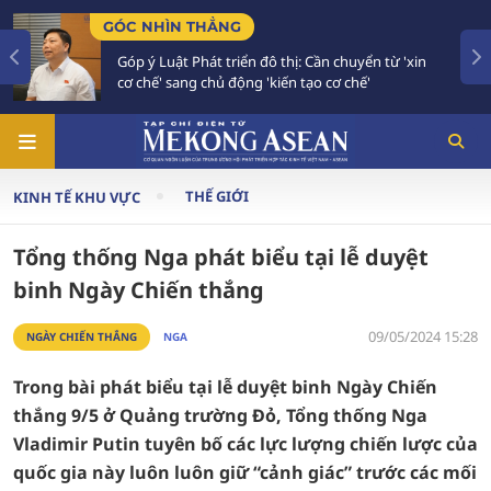
 NHÌN THẲNG
TIÊU Đ
 ý Luật Phát triển đô thị: Cần chuyển từ 'xin
Bế mạc
chế' sang chủ động 'kiến tạo cơ chế'
vào gi
THẾ GIỚI
KINH TẾ KHU VỰC
Tổng thống Nga phát biểu tại lễ duyệt
binh Ngày Chiến thắng
09/05/2024 15:28
NGÀY CHIẾN THẮNG
NGA
Trong bài phát biểu tại lễ duyệt binh Ngày Chiến
thắng 9/5 ở Quảng trường Đỏ, Tổng thống Nga
Vladimir Putin tuyên bố các lực lượng chiến lược của
quốc gia này luôn luôn giữ “cảnh giác” trước các mối