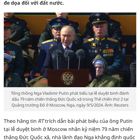
đe dọa đối với đất nước.
Tổng thống Nga Vladimir Putin phát biểu tại lễ duyệt binh đánh
dấu 79 năm chiến thắng Đức Quốc xã trong Thế chiến thứ 2 tại
Quảng trường Đỏ ở Moscow, Nga, ngày 9/5/2024. Ảnh: Reuters
Theo hãng tin
RT
trích dẫn bài phát biểu của ông Putin
tại lễ duyệt binh ở Moscow nhân kỷ niệm 79 năm chiến
thắng Đức Quốc xã, nhà lãnh đạo Nga khẳng định quốc